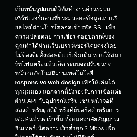
เว็บพนันรูปแบบดิจิทัลทำงานผ่านระบบ
เซิร์ฟเวอร์กลางที่ประมวลผลข้อมูลแบบเรี
ยลไทม์ผ่านโปรโตคอลเข้ารหัส SSL เพื่อ
ความปลอดภัย การเชื่อมต่ออุปกรณ์ของ
คุณทำได้ผ่านเว็บเบราว์เซอร์โดยตรงโดย
ไม่ต้องติดตั้งซอฟต์แวร์เพิ่มเติม หากใช้สมา
ร์ทโฟนหรือแท็บเล็ต ระบบจะปรับขนาด
หน้าจออัตโนมัติผ่านเทคโนโลยี
responsive web design
เพื่อให้เล่นได้
ทุกมุมมอง นอกจากนี้ยังรองรับการเชื่อมต่อ
ผ่าน API กับอุปกรณ์เสริม เช่น หน้าจอที่
สองสำหรับดูสถิติ หรือคีย์บอร์ดสำหรับการ
เดิมพันที่รวดเร็วขึ้น ทั้งหมดอาศัยสัญญาณ
อินเทอร์เน็ตความเร็วต่ำสุด 3 Mbps เพื่อ