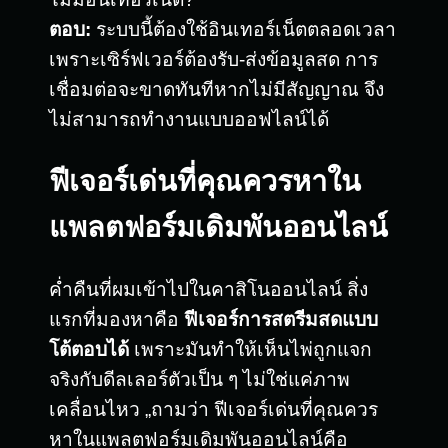
ตอบ:
ระบบนี้ต้องใช้อินเทอร์เน็ตตลอดเวลา
เพราะเซิร์ฟเวอร์ต้องรับ-ส่งข้อมูลสด การ
เชื่อมต่อจะขาดทันทีหากไม่มีสัญญาณ จึง
ไม่สามารถทำงานแบบออฟไลน์ได้
ฟีเจอร์เด่นที่คุณควรหาใน
แพลตฟอร์มเดิมพันออนไลน์
ค่ำคืนที่ผมเข้าไปในคาสิโนออนไลน์ สิ่ง
แรกที่มองหาคือ
ฟีเจอร์การสตรีมสดแบบ
โต้ตอบได้
เพราะมันทำให้เห็นไพ่ถูกแจก
จริงกับดีลเลอร์ตัวเป็น ๆ ไม่ใช่แค่ภาพ
เคลื่อนไหว „ถามว่า ฟีเจอร์เด่นที่คุณควร
หาในแพลตฟอร์มเดิมพันออนไลน์คือ