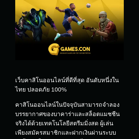
เว็บคาสิโนออนไลน์ที่ดีที่สุด อันดับหนึ่งใน
ไทย ปลอดภัย 100%
คาสิโนออนไลน์ในปัจจุบันสามารถจำลอง
บรรยากาศของบาคาร่าและสล็อตแมชชีน
จริงได้ด้วยเทคโนโลยีสตรีมมิ่งสด ผู้เล่น
เพียงสมัครสมาชิกและฝากเงินผ่านระบบ