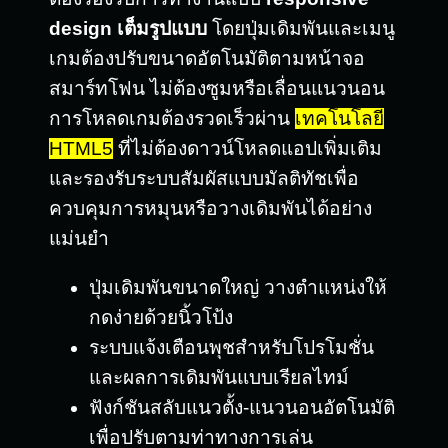
design เต็มรูปแบบ
โดยปุ่มเดิมพันและเมนู
เกมต้องปรับขนาดอัตโนมัติตามหน้าจอ
สมาร์ทโฟน ไม่ต้องซูมหรือเลื่อนแนวนอน
การโหลดเกมต้องรวดเร็วผ่าน
เทคโนโลยี
HTML5
ที่ไม่ต้องดาวน์โหลดแอปเพิ่มเติม
และรองรับระบบสัมผัสแบบมัลติทัชเพื่อ
ควบคุมการหมุนหรือวางเดิมพันได้อย่าง
แม่นยำ
ปุ่มเดิมพันขนาดใหญ่ วางตำแหน่งให้
กดง่ายด้วยนิ้วโป้ง
ระบบแจ้งเตือนพุชสำหรับโปรโมชั่น
และผลการเดิมพันแบบเรียลไทม์
ฟังก์ชันสลับแนวตั้ง-แนวนอนอัตโนมัติ
เพื่อปรับตามท่าทางการเล่น