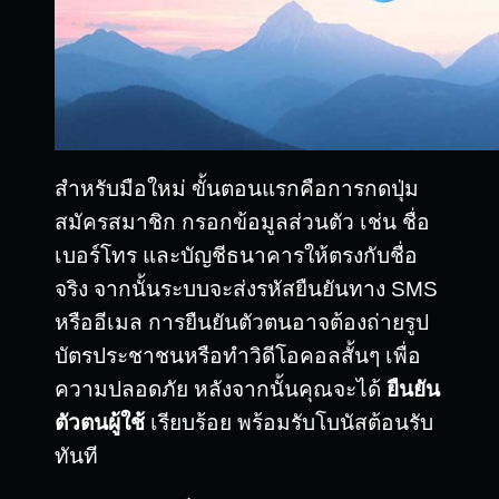
สำหรับมือใหม่ ขั้นตอนแรกคือการกดปุ่ม
สมัครสมาชิก กรอกข้อมูลส่วนตัว เช่น ชื่อ
เบอร์โทร และบัญชีธนาคารให้ตรงกับชื่อ
จริง จากนั้นระบบจะส่งรหัสยืนยันทาง SMS
หรืออีเมล การยืนยันตัวตนอาจต้องถ่ายรูป
บัตรประชาชนหรือทำวิดีโอคอลสั้นๆ เพื่อ
ความปลอดภัย หลังจากนั้นคุณจะได้
ยืนยัน
ตัวตนผู้ใช้
เรียบร้อย พร้อมรับโบนัสต้อนรับ
ทันที