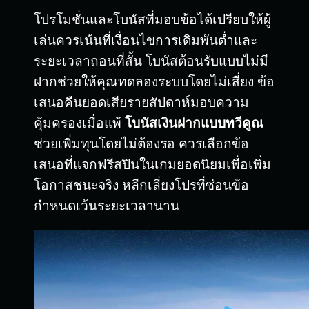
โปรโมชั่นและโบนัสที่มอบข้อได้เปรียบให้ผู้
เล่นควรเน้นที่เงื่อนไขการเดิมพันต่ำและ
ระยะเวลาถอนที่สั้น โบนัสต้อนรับแบบไม่มี
ฝากช่วยให้คุณทดลองระบบโดยไม่เสี่ยง ข้อ
เสนอคืนยอดเสียรายสัปดาห์มอบความ
คุ้มครองเมื่อแพ้
โบนัสเงินฝากแบบทวีคูณ
ช่วยเพิ่มทุนโดยไม่ต้องรอ ควรเลือกข้อ
เสนอที่แจกฟรีสปินในเกมยอดนิยมเพื่อเพิ่ม
โอกาสชนะจริง หลีกเลี่ยงโปรที่ซ่อนข้อ
กำหนดเว้นระยะเวลานาน