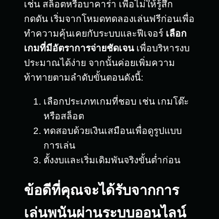
เช่น สล็อตหรือบาคาร่า เพื่อไม่ให้รู้สึก
กดดัน เริ่มจากโหมดทดลองเล่นฟรีก่อนเพื่อ
ทำความคุ้นเคยกับระบบและฟีเจอร์
เลือก
เกมที่มีอัตราการจ่ายชัดเจน
เพื่อบริหารงบ
ประมาณได้ง่าย จากนั้นค่อยเพิ่มความ
ท้าทายตามลำดับขั้นตอนดังนี้:
เลือกประเภทเกมที่ชอบ เช่น เกมโต๊ะ
หรือสล็อต
ทดสอบด้วยเงินเสมือนเพื่อดูรูปแบบ
การเล่น
ตั้งงบและเริ่มเดิมพันจริงขั้นต่ำก่อน
ข้อดีที่คุณจะได้รับจากการ
เล่นพนันผ่านระบบออนไลน์