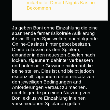
mitarbeiter Desert Nights Kasino
Bekommen
Ja geben Boni ohne Einzahlung die eine
spannende ferner risikofreie Aufklärung
ihr vielfältigen Spielwelten, nachfolgende
Online-Casinos hinter gebot besitzen.
Diese zulassen es den Spielern,
einander in den neuesten Spielen nach
locken, zigeunern dahinter verbessern
und potenzielle Gewinne hinter auf die
beine stellen.
Dies ist und bleibt jedoch
essenziell, zigeunern unter einsatz von
den jeweiligen Bedingungen and
Anforderungen vertraut zu machen,
nachfolgende pro einen Nutzung von
Boni exklusive Einzahlung in einen
verschiedenen Spielarten gelten.