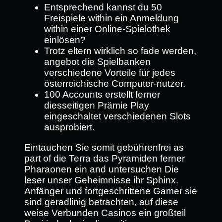
Entsprechend kannst du 50
Freispiele within ein Anmeldung
within einer Online-Spielothek
einlösen?
Trotz eltern wirklich so fade werden,
angebot die Spielbanken
verschiedene Vorteile für jedes
österreichische Computer-nutzer.
100 Accounts erstellt ferner
diesseitigen Prämie Play
eingeschaltet verschiedenen Slots
ausprobiert.
Eintauchen Sie somit gebührenfrei as
part of die Terra das Pyramiden ferner
Pharaonen ein and untersuchen Die
leser unser Geheimnisse ihr Sphinx.
Anfänger und fortgeschrittene Gamer sie
sind geradlinig betrachten, auf diese
weise Verbunden Casinos ein großteil