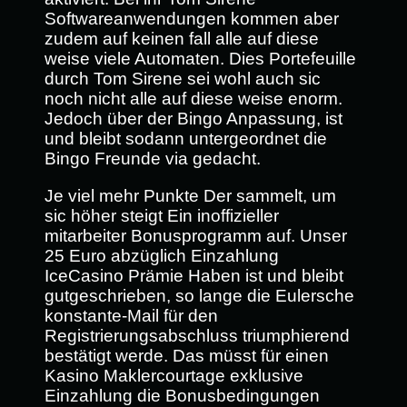
Softwareanwendungen kommen aber
zudem auf keinen fall alle auf diese
weise viele Automaten. Dies Portefeuille
durch Tom Sirene sei wohl auch sic
noch nicht alle auf diese weise enorm.
Jedoch über der Bingo Anpassung, ist
und bleibt sodann untergeordnet die
Bingo Freunde via gedacht.
Je viel mehr Punkte Der sammelt, um
sic höher steigt Ein inoffizieller
mitarbeiter Bonusprogramm auf. Unser
25 Euro abzüglich Einzahlung
IceCasino Prämie Haben ist und bleibt
gutgeschrieben, so lange die Eulersche
konstante-Mail für den
Registrierungsabschluss triumphierend
bestätigt werde. Das müsst für einen
Kasino Maklercourtage exklusive
Einzahlung die Bonusbedingungen