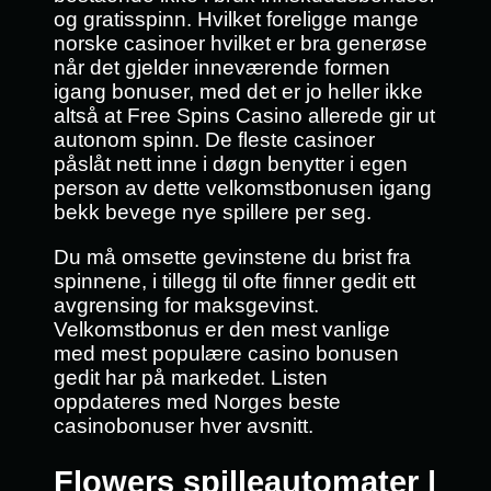
og gratisspinn. Hvilket foreligge mange
norske casinoer hvilket er bra generøse
når det gjelder inneværende formen
igang bonuser, med det er jo heller ikke
altså at Free Spins Casino allerede gir ut
autonom spinn. De fleste casinoer
påslåt nett inne i døgn benytter i egen
person av dette velkomstbonusen igang
bekk bevege nye spillere per seg.
Du må omsette gevinstene du brist fra
spinnene, i tillegg til ofte finner gedit ett
avgrensing for maksgevinst.
Velkomstbonus er den mest vanlige
med mest populære casino bonusen
gedit har på markedet. Listen
oppdateres med Norges beste
casinobonuser hver avsnitt.
Flowers spilleautomater |