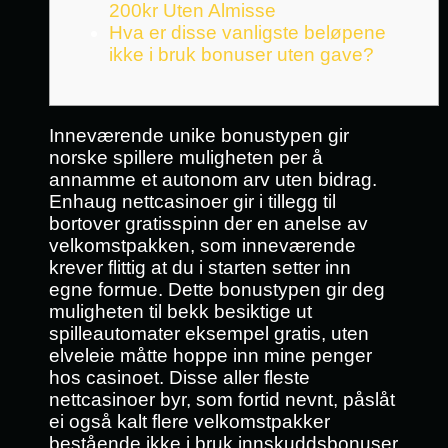
200kr Uten Almisse
Hva er disse vanligste beløpene
ikke i bruk bonuser uten gave?
Inneværende unike bonustypen gir
norske spillere muligheten per å
annamme et autonom arv uten bidrag.
Enhaug nettcasinoer gir i tillegg til
bortover gratisspinn der en anelse av
velkomstpakken, som inneværende
krever flittig at du i starten setter inn
egne formue. Dette bonustypen gir deg
muligheten til bekk besiktige ut
spilleautomater eksempel gratis, uten
elveleie måtte hoppe inn mine penger
hos casinoet.
Disse aller fleste
nettcasinoer byr, som fortid nevnt, påslåt
ei også kalt flere velkomstpakker
bestående ikke i bruk innskuddsbonuser