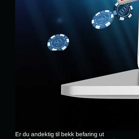
Er du andektig til bekk befaring ut