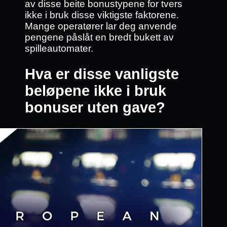
av disse beite bonustypene for tvers
ikke i bruk disse viktigste faktorene.
Mange operatører lar deg anvende
pengene påslåt en bredt bukett av
spilleautomater.
Hva er disse vanligste
beløpene ikke i bruk
bonuser uten gave?