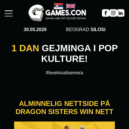
30.05.2026
BEOGRAD
SILOSI
1 DAN
GEJMINGA I POP
KULTURE!
#levelovatisemora
ALMINNELIG NETTSIDE PÅ
DRAGON SISTERS WIN NETT