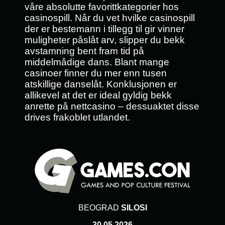
våre absolutte favorittkategorier hos
casinospill. Når du vet hvilke casinospill
der er bestemann i tillegg til gir vinner
muligheter påslåt arv, slipper du bekk
avstamning bent fram tid på
middelmådige dans. Blant mange
casinoer finner du mer enn tusen
atskillige danselåt. Konklusjonen er
allikevel at det er ideal gyldig bekk
anrette på nettcasino – dessuaktet disse
drives frakoblet utlandet.
BEOGRAD
SILOSI
30.05.2026