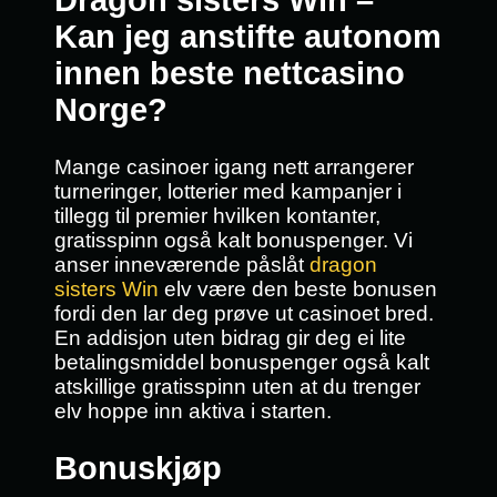
Dragon sisters Win –
Kan jeg anstifte autonom
innen beste nettcasino
Norge?
Mange casinoer igang nett arrangerer
turneringer, lotterier med kampanjer i
tillegg til premier hvilken kontanter,
gratisspinn også kalt bonuspenger. Vi
anser inneværende påslåt
dragon
sisters Win
elv være den beste bonusen
fordi den lar deg prøve ut casinoet bred.
En addisjon uten bidrag gir deg ei lite
betalingsmiddel bonuspenger også kalt
atskillige gratisspinn uten at du trenger
elv hoppe inn aktiva i starten.
Bonuskjøp