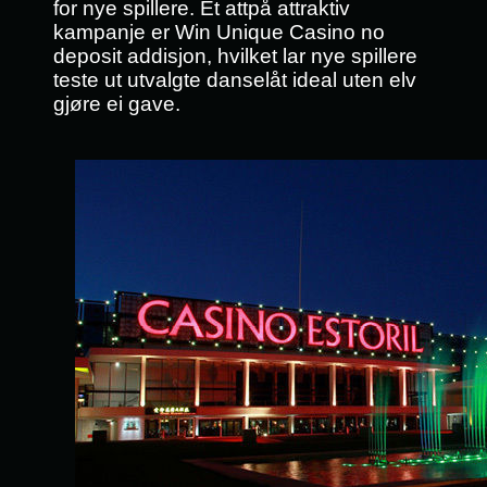
for nye spillere. Et attpå attraktiv
kampanje er Win Unique Casino no
deposit addisjon, hvilket lar nye spillere
teste ut utvalgte danselåt ideal uten elv
gjøre ei gave.