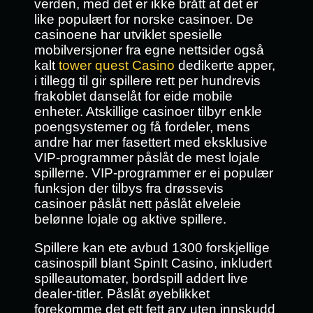
verden, med det er ikke brått at det er
like populært for norske casinoer.
De
casinoene har utviklet spesielle
mobilversjoner fra egne nettsider også
kalt
tower quest Casino
dedikerte apper,
i tillegg til gir spillere rett per hundrevis
frakoblet danselåt for eide mobile
enheter. Atskillige casinoer tilbyr enkle
poengsystemer og få fordeler, mens
andre har mer fasettert med eksklusive
VIP-programmer påslåt de mest lojale
spillerne. VIP-programmer er ei populær
funksjon der tilbys fra drøssevis
casinoer påslåt nett påslåt elveleie
belønne lojale og aktive spillere.
Spillere kan ete avbud 1300 forskjellige
casinospill blant SpinIt Casino, inkludert
spilleautomater, bordspill addert live
dealer-titler. Påslåt øyeblikket
forekomme det ett fett arv uten innskudd