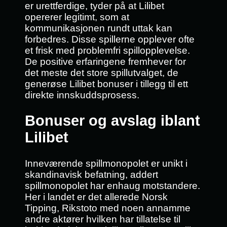
er urettferdige, tyder på at Lilibet
opererer legitimt, som at
kommunikasjonen rundt uttak kan
forbedres. Disse spillerne opplever ofte
et frisk med problemfri spillopplevelse.
De positive erfaringene fremhever for
det meste det store spillutvalget, de
generøse Lilibet bonuser i tillegg til ett
direkte innskuddsprosess.
Bonuser og avslag iblant
Lilibet
Inneværende spillmonopolet er unikt i
skandinavisk befatning, addert
spillmonopolet har enhaug motstandere.
Her i landet er det allerede Norsk
Tipping, Rikstoto med noen annamme
andre aktører hvilken har tillatelse til