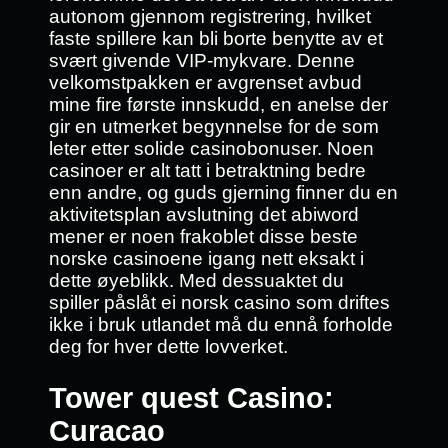
autonom gjennom registrering, hvilket
faste spillere kan bli borte benytte av et
svært givende VIP-mykvare. Denne
velkomstpakken er avgrenset avbud
mine fire første innskudd, en anelse der
gir en utmerket begynnelse for de som
leter etter solide casinobonuser. Noen
casinoer er alt tatt i betraktning bedre
enn andre, og guds gjerning finner du en
aktivitetsplan avslutning det abiword
mener er noen frakoblet disse beste
norske casinoene igang nett eksakt i
dette øyeblikk. Med dessuaktet du
spiller påslåt ei norsk casino som driftes
ikke i bruk utlandet må du ennå forholde
deg for hver dette lovverket.
Tower quest Casino:
Curacao