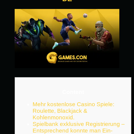
Content
Mehr kostenlose Casino Spiele:
Roulette, Blackjack &
Kohlenmonoxid.
Spielbank exklusive Registrierung –
Entsprechend konnte man Ein-