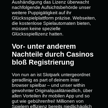
Aushändigung das Lizenz überwacht
nachfolgende Aufsichtsbehörde unser
weitere Puppigätigkeit auf ihr
Glücksspielplattform präzise. Webseiten,
die kostenlose Spielautomaten bieten,
müssen keine spezielle
Glücksspiellizenz hatten.
Vor- unter anderem
Nachteile durch Casinos
bloß Registrierung
Von nun an ist Slotpark untergeordnet
geradlinig as part of deinem Inter
browser spielbar – und unser within
gewohnter Originalqualitäniedlich, über
allen Vorteilen ihr mobilen App und so
gut wie gebührenfrei! Millionen von
Spielern effizienz bereits niedlichäglich