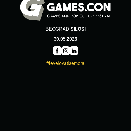
BEOGRAD
SILOSI
30.05.2026
#levelovatisemora