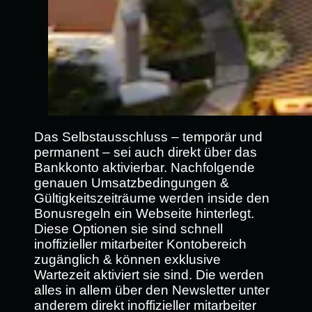
Das Selbstausschluss – temporär und
permanent – sei auch direkt über das
Bankkonto aktivierbar. Nachfolgende
genauen Umsatzbedingungen &
Gültigkeitszeiträume werden inside den
Bonusregeln ein Webseite hinterlegt.
Diese Optionen sie sind schnell
inoffizieller mitarbeiter Kontobereich
zugänglich & können exklusive
Wartezeit aktiviert sie sind. Die werden
alles in allem über den Newsletter unter
anderem direkt inoffizieller mitarbeiter