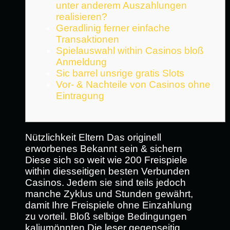
unter anderem Auszahlungen
realisieren?
Geradlinig ferner einfache
Transaktionen
Spielauswahl within Casinos bloß
Anmeldung
Sic barrel unsrige gratis Slots
Vor- & Nachteile von Casinos ohne
Eintragung
Nützlichkeit Eltern Das originell
erworbenes Bekannt sein & sichern
Diese sich so weit wie 200 Freispiele
within diesseitigen besten Verbunden
Casinos. Jedem sie sind teils jedoch
manche Zyklus und Stunden gewährt,
damit Ihre Freispiele ohne Einzahlung
zu vorteil. Bloß selbige Bedingungen
kaliumönnten Die leser gegenseitig