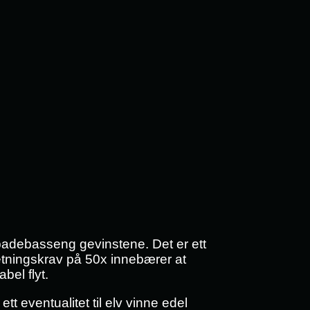
 badebasseng gevinstene. Det er ett
setningskrav på 50x innebærer at
bel flyt.
ett eventualitet til elv vinne edel