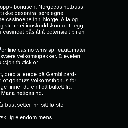
se opp» bonusen. Norgecasino.buss
t ikke desentralisere egne
e casinoene inni Norge. Alfa og
istrere ei innskuddskonto i tillegg
r casinoet påslåt å potensielt bli en
 à svære velkomstpakker. Djevelen
uksjon faktisk er.
t, bred allerede på Gamblizard-
 med et generøs velkomstbonus for
ge finner du en flott bukett fra
 Maria nettcasino.
bust setter inn sitt første
atskillig eiendom mens