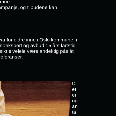
ormue.
lkampanje, og tilbudene kan
var for eldre inne i Oslo kommune, i
sinoekspert og avbud 15 års fartstid
sikt elveleie være andektig påslåt
referanser.
D
et
er
og
an
ta