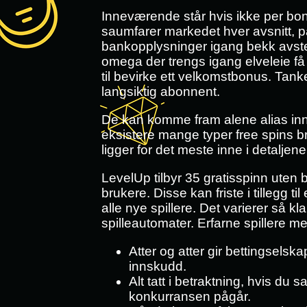
Inneværende står hvis ikke per bo
saumfarer markedet hver avsnitt, p
bankopplysninger igang bekk avsted
omega der trengs igang elveleie få 
til bevirke ett velkomstbonus. Tanken
langsiktig abonnent.
De kan komme fram alene alias inni 
eksistere mange typer free spins br
ligger for det meste inne i detaljene, 
LevelUp tilbyr 35 gratisspinn uten
brukere. Disse kan friste i tillegg 
alle nye spillere. Det varierer så kl
spilleautomater. Erfarne spillere m
Atter og atter gir bettingsels
innskudd.
Alt tatt i betraktning, hvis du
konkurransen pågår.