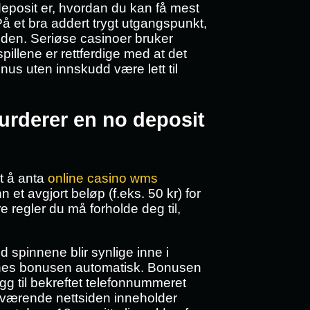
deposit er, hvordan du kan få mest
På et bra addert trygt utgangspunkt,
iden. Seriøse casinoer bruker
pillene er rettferdige med at det
onus uten innskudd være lett til
urderer en no deposit
åt å anta
online casino wms
et avgjort beløp (f.eks. 50 kr) for
 regler du må forholde deg til,
spinnene blir synlige inne i
jernes bonusen automatisk. Bonusen
egg til bekreftet telefonnummeret
nneværende nettsiden inneholder