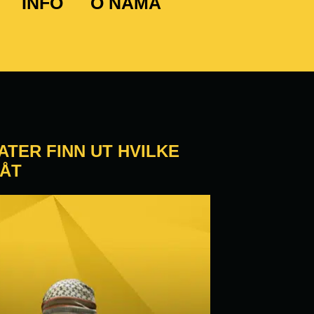
INFO
O NAMA
TER FINN UT HVILKE
LÅT