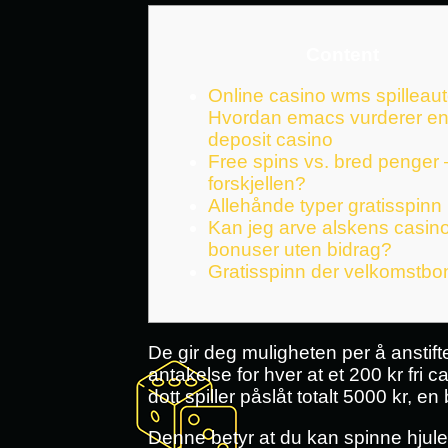
Content
Online casino wms spilleau
Hvordan emacs vurderer en
deposit casino
Free spins vs. bred penger 
forskjellen?
Allehånde typer gratisspinn
Kan jeg arve alskens casin
bonuser uten bidrag?
Gratisspinn der velkomstbo
De gir deg muligheten per å anstift
antakelse for hver at et 200 kr fri
dott spiller påslåt totalt 5000 kr,
Denne betyr at du kan spinne hjulene f