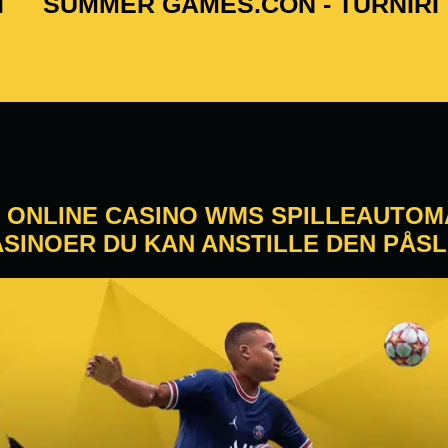
I
SUMMER GAMES.CON - TURNIRI
T ONLINE CASINO WMS SPILLEAUTOMA
SINOER DU KAN ANSTILLE DEN PÅS