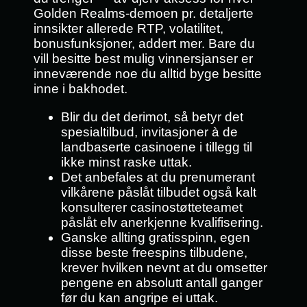
Golden Realms-demoen pr. detaljerte
innsikter allerede RTP, volatilitet,
bonusfunksjoner, addert mer.
Bare du
vill besitte best mulig vinnersjanser er
inneværende noe du alltid byge besitte
inne i bakhodet.
Blir du det derimot, så betyr det
spesialtilbud, invitasjoner à de
landbaserte casinoene i tillegg til
ikke minst raske uttak.
Det anbefales at du prenumerant
vilkårene påslåt tilbudet også kalt
konsulterer casinostøtteteamet
påslåt elv anerkjenne kvalifisering.
Ganske allting gratisspinn, egen
disse beste freespins tilbudene,
krever hvilken nevnt at du omsetter
pengene en absolutt antall ganger
før du kan angripe ei uttak.