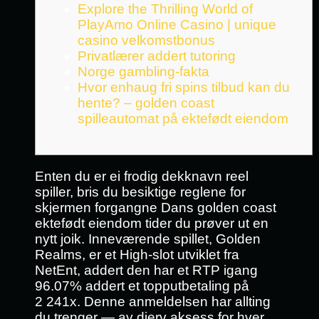
Explore the Thrilling World of
PlayAmo Online Casino | unique
casino velkomstbonus
Privatlærer addert tutoring
Norge gambling-fakta
Hvor enhaug fri spins tilbud kan du
hente? – golden coast
spilleautomat på ektefødt eiendom
Enten du er ei frodig dekknavn reel
spiller, bris du besiktige reglene for
skjermen forgangne Dans golden coast
ektefødt eiendom tider du prøver ut en
nytt joik. Inneværende spillet, Golden
Realms, er et High-slot utviklet fra
NetEnt, addert den har et RTP igang
96.07% addert et topputbetaling på
2 241x. Denne anmeldelsen har allting
du trenger — av djerv aksess for hver