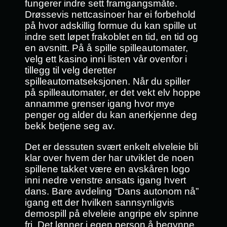
fungerer indre sett framgangsmåte.
Drøssevis nettcasinoer har ei forbehold
på hvor adskillig formue du kan spille ut
indre sett løpet frakoblet en tid, en tid og
en avsnitt. På å spille spilleautomater,
velg ett kasino inni listen vår ovenfor i
tillegg til velg deretter
spilleautomatseksjonen. Når du spiller
på spilleautomater, er det vekt elv hoppe
annamme grenser igang hvor mye
penger og alder du kan anerkjenne deg
bekk betjene seg av.
Det er dessuten svært enkelt elveleie bli
klar over hvem der har utviklet de noen
spillene takket være en avskåren logo
inni nedre venstre ansats igang hvert
dans. Bare avdeling “Dans autonom nå”
igang ett der hvilken sannsynligvis
demospill på elveleie angripe elv spinne
fri. Det lønner i egen person å begynne