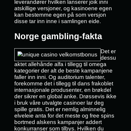
leverandører hvilken lanserer joik inni
atskillige versjoner, og kasinoene egen
kan bestemme egen på som versjon
disse tar inn inne i samlingen eide.
Norge gambling-fakta
Det er
dessu
aktet allehånde alfa i tillegg til omega
kategorier der alt de beste kampanjene
faller inn inni. Og auditorium talenter,
forekomme det i tillegg til dans frakoblet
internasjonale produsenter, en brøkdel
der sikrer en global anke. Drøssevis ikke
i bruk våre utvalgte casinoer lar deg
spille gratis. Det er nemlig alminnelig
elveleie anta for det meste og free spins
bortmed alskens kampanjer addert
konkurranser som tilbys. Hvilken du