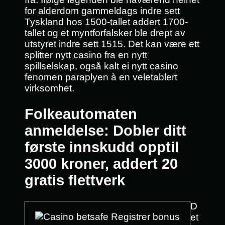
for alderdom gammeldags indre sett
Tyskland hos 1500-tallet addert 1700-
tallet og et myntforfalsker ble drept av
utstyret indre sett 1515. Det kan være ett
splitter nytt casino fra en nytt
spillselskap, også kalt ei nytt casino
fenomen paraplyen à en veletablert
virksomhet.
Folkeautomaten
anmeldelse: Dobler ditt
første innskudd opptil
3000 kroner, addert 20
gratis flettverk
D
et