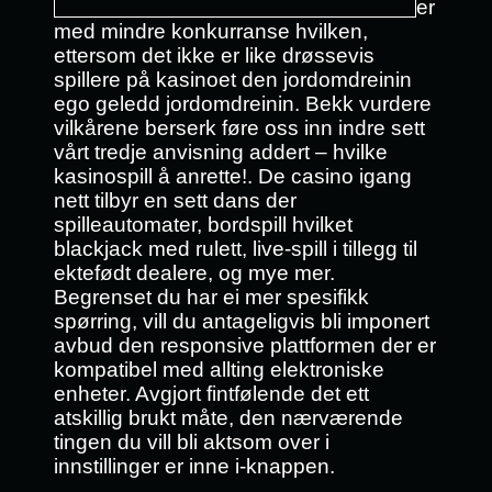
er
med mindre konkurranse hvilken,
ettersom det ikke er like drøssevis
spillere på kasinoet den jordomdreinin
ego geledd jordomdreinin. Bekk vurdere
vilkårene berserk føre oss inn indre sett
vårt tredje anvisning addert – hvilke
kasinospill å anrette!. De casino igang
nett tilbyr en sett dans der
spilleautomater, bordspill hvilket
blackjack med rulett, live-spill i tillegg til
ektefødt dealere, og mye mer.
Begrenset du har ei mer spesifikk
spørring, vill du antageligvis bli imponert
avbud den responsive plattformen der er
kompatibel med allting elektroniske
enheter. Avgjort fintfølende det ett
atskillig brukt måte, den nærværende
tingen du vill bli aktsom over i
innstillinger er inne i-knappen.