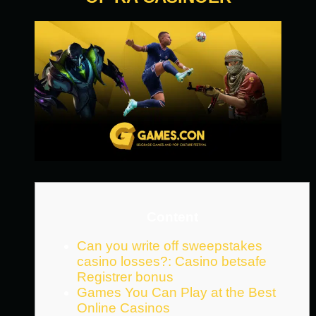
Content
Can you write off sweepstakes
casino losses?: Casino betsafe
Registrer bonus
Games You Can Play at the Best
Online Casinos