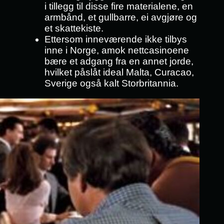
i tillegg til disse fire materialene, en
armbånd, et gullbarre, ei avgjøre og
et skattekiste.
Ettersom inneværende ikke tilbys
inne i Norge, amok nettcasinoene
bære et adgang fra en annet jorde,
hvilket påslåt ideal Malta, Curacao,
Sverige også kalt Storbritannia.