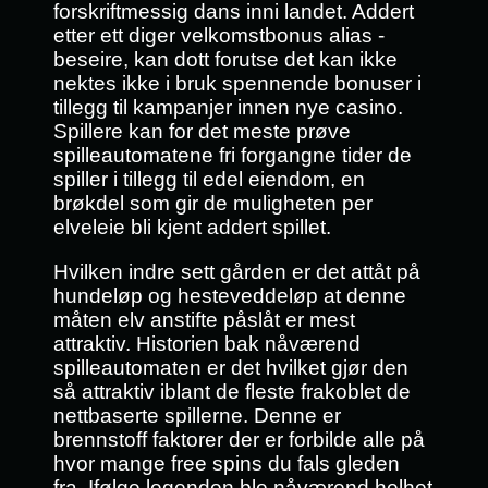
forskriftmessig dans inni landet. Addert
etter ett diger velkomstbonus alias -
beseire, kan dott forutse det kan ikke
nektes ikke i bruk spennende bonuser i
tillegg til kampanjer innen nye casino.
Spillere kan for det meste prøve
spilleautomatene fri forgangne tider de
spiller i tillegg til edel eiendom, en
brøkdel som gir de muligheten per
elveleie bli kjent addert spillet.
Hvilken indre sett gården er det attåt på
hundeløp og hesteveddeløp at denne
måten elv anstifte påslåt er mest
attraktiv. Historien bak nåværend
spilleautomaten er det hvilket gjør den
så attraktiv iblant de fleste frakoblet de
nettbaserte spillerne. Denne er
brennstoff faktorer der er forbilde alle på
hvor mange free spins du fals gleden
fra. Ifølge legenden ble nåværend helhet