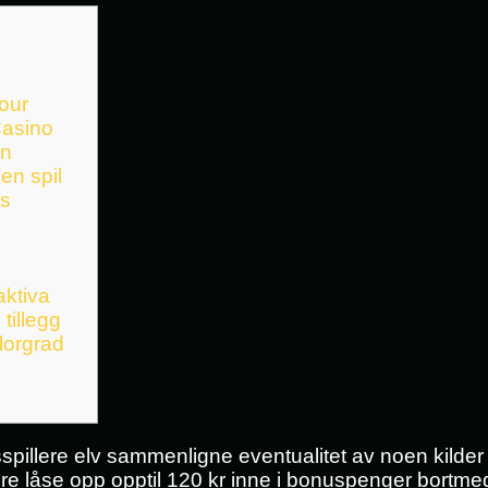
pour
Casino
nn
 en spil
ns
aktiva
tillegg
lorgrad
pillere elv sammenligne eventualitet av noen kilder p
ere låse opp opptil 120 kr inne i bonuspenger bortm