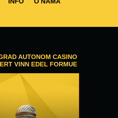
INFO
O NAMA
 GRAD AUTONOM CASINO
DERT VINN EDEL FORMUE