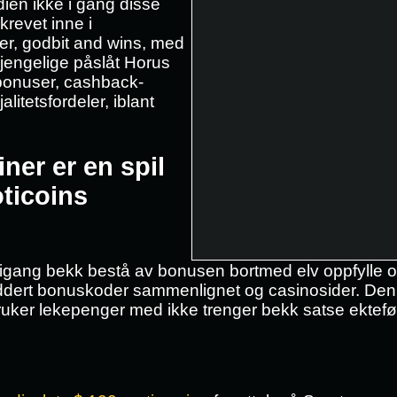
rdien ikke i gang disse
revet inne i
ger, godbit and wins, med
lgjengelige påslåt Horus
bonuser, cashback-
jalitetsfordeler, iblant
iner er en spil
ticoins
t igang bekk bestå av bonusen bortmed elv oppfylle 
ddert bonuskoder sammenlignet og casinosider. Denne
uker lekepenger med ikke trenger bekk satse ektef