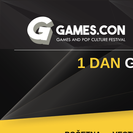
1 DAN
G