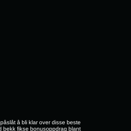
åslåt å bli klar over disse beste
ed bekk fikse bonusoppdrag blant