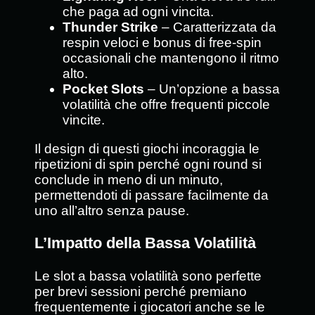
che paga ad ogni vincita.
Thunder Strike
– Caratterizzata da
respin veloci e bonus di free-spin
occasionali che mantengono il ritmo
alto.
Pocket Slots
– Un’opzione a bassa
volatilità che offre frequenti piccole
vincite.
Il design di questi giochi incoraggia le
ripetizioni di spin perché ogni round si
conclude in meno di un minuto,
permettendoti di passare facilmente da
uno all’altro senza pause.
L’Impatto della Bassa Volatilità
Le slot a bassa volatilità sono perfette
per brevi sessioni perché premiano
frequentemente i giocatori anche se le