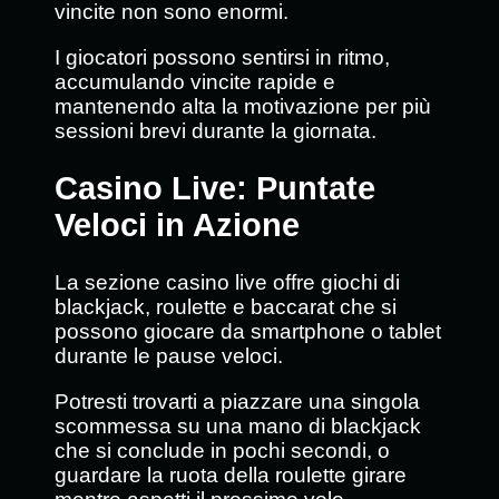
vincite non sono enormi.
I giocatori possono sentirsi in ritmo,
accumulando vincite rapide e
mantenendo alta la motivazione per più
sessioni brevi durante la giornata.
Casino Live: Puntate
Veloci in Azione
La sezione casino live offre giochi di
blackjack, roulette e baccarat che si
possono giocare da smartphone o tablet
durante le pause veloci.
Potresti trovarti a piazzare una singola
scommessa su una mano di blackjack
che si conclude in pochi secondi, o
guardare la ruota della roulette girare