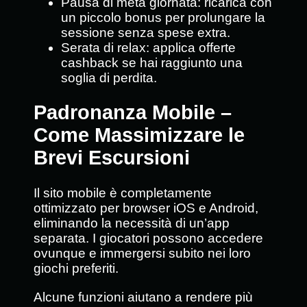
Pausa di metà giornata: ricarica con
un piccolo bonus per prolungare la
sessione senza spese extra.
Serata di relax: applica offerte
cashback se hai raggiunto una
soglia di perdita.
Padronanza Mobile –
Come Massimizzare le
Brevi Escursioni
Il sito mobile è completamente
ottimizzato per browser iOS e Android,
eliminando la necessità di un’app
separata. I giocatori possono accedere
ovunque e immergersi subito nei loro
giochi preferiti.
Alcune funzioni aiutano a rendere più