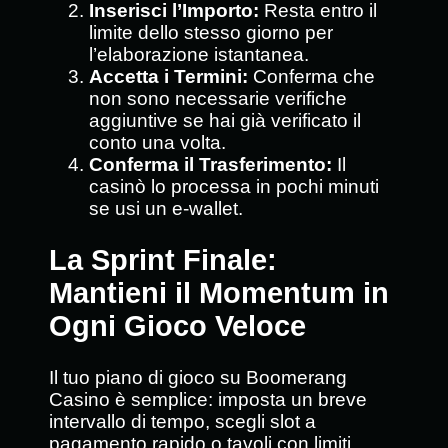
Inserisci l’Importo:
Resta entro il
limite dello stesso giorno per
l’elaborazione istantanea.
Accetta i Termini:
Conferma che
non sono necessarie verifiche
aggiuntive se hai già verificato il
conto una volta.
Conferma il Trasferimento:
Il
casinò lo processa in pochi minuti
se usi un e-wallet.
La Sprint Finale:
Mantieni il Momentum in
Ogni Gioco Veloce
Il tuo piano di gioco su Boomerang
Casino è semplice: imposta un breve
intervallo di tempo, scegli slot a
pagamento rapido o tavoli con limiti