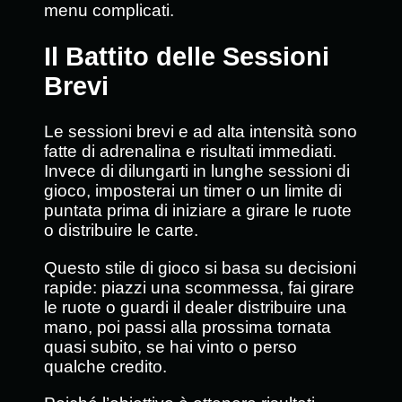
menu complicati.
Il Battito delle Sessioni
Brevi
Le sessioni brevi e ad alta intensità sono
fatte di adrenalina e risultati immediati.
Invece di dilungarti in lunghe sessioni di
gioco, imposterai un timer o un limite di
puntata prima di iniziare a girare le ruote
o distribuire le carte.
Questo stile di gioco si basa su decisioni
rapide: piazzi una scommessa, fai girare
le ruote o guardi il dealer distribuire una
mano, poi passi alla prossima tornata
quasi subito, se hai vinto o perso
qualche credito.