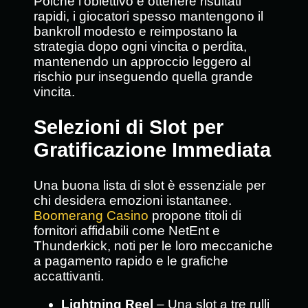
Poiché l’obiettivo è ottenere risultati
rapidi, i giocatori spesso mantengono il
bankroll modesto e reimpostano la
strategia dopo ogni vincita o perdita,
mantenendo un approccio leggero al
rischio pur inseguendo quella grande
vincita.
Selezioni di Slot per
Gratificazione Immediata
Una buona lista di slot è essenziale per
chi desidera emozioni istantanee.
Boomerang Casino
propone titoli di
fornitori affidabili come NetEnt e
Thunderkick, noti per le loro meccaniche
a pagamento rapido e le grafiche
accattivanti.
Lightning Reel
– Una slot a tre rulli