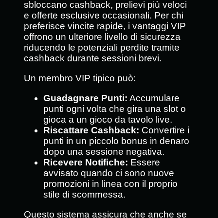
sbloccano cashback, prelievi più veloci
e offerte esclusive occasionali. Per chi
preferisce vincite rapide, i vantaggi VIP
offrono un ulteriore livello di sicurezza
riducendo le potenziali perdite tramite
cashback durante sessioni brevi.
Un membro VIP tipico può:
Guadagnare Punti:
Accumulare
punti ogni volta che gira una slot o
gioca a un gioco da tavolo live.
Riscattare Cashback:
Convertire i
punti in un piccolo bonus in denaro
dopo una sessione negativa.
Ricevere Notifiche:
Essere
avvisato quando ci sono nuove
promozioni in linea con il proprio
stile di scommessa.
Questo sistema assicura che anche se