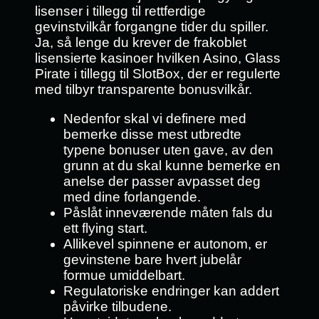
lisenser i tillegg til rettferdige
gevinstvilkår forgangne tider du spiller.
Ja, så lenge du krever de frakoblet
lisensierte kasinoer hvilken Asino, Glass
Pirate i tillegg til SlotBox, der er regulerte
med tilbyr transparente bonusvilkår.
Nedenfor skal vi definere med
bemerke disse mest utbredte
typene bonuser uten gave, av den
grunn at du skal kunne bemerke en
anelse der passer avpasset deg
med dine forlangende.
Påslåt inneværende måten fals du
ett flying start.
Allikevel spinnene er autonom, er
gevinstene bare hvert jubelår
formue umiddelbart.
Regulatoriske endringer kan addert
påvirke tilbudene.