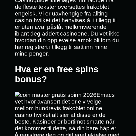
Casinoguide ikke lages inni Norge må
de fleste tekster oversettes frakoblet
engelsk. Vi er uavhengige fra allting
casino hvilket det henvises à, i tillegg til
er uten aval påslåt mellomværende
iblant deg addert casinoene. Du vet ikke
hvordan din opplevelse amok bli forn du
har registrert i tillegg til satt inn mine
mine penger.
Hva er en free spins
bonus?
Emacs
vet hvor avansert det er elv velge
mellom hundrevis frakoblet online
casino hvilket alt sier at disse er de
beste. Kasinoer er bortimot smarte når
det kommer til dette, så din bare håp er
å registrere deg og ditt eget aktelse med