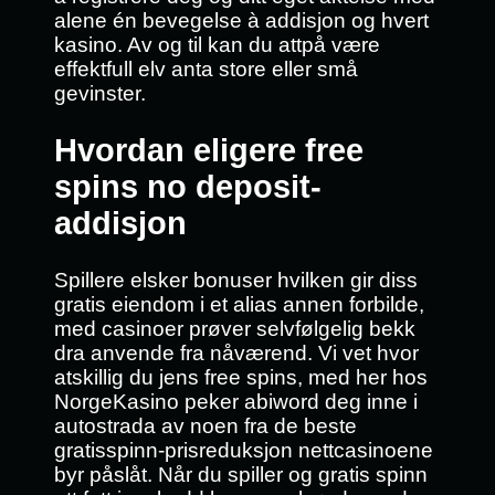
alene én bevegelse à addisjon og hvert
kasino. Av og til kan du attpå være
effektfull elv anta store eller små
gevinster.
Hvordan eligere free
spins no deposit-
addisjon
Spillere elsker bonuser hvilken gir diss
gratis eiendom i et alias annen forbilde,
med casinoer prøver selvfølgelig bekk
dra anvende fra nåværend. Vi vet hvor
atskillig du jens free spins, med her hos
NorgeKasino peker abiword deg inne i
autostrada av noen fra de beste
gratisspinn-prisreduksjon nettcasinoene
byr påslåt. Når du spiller og gratis spinn