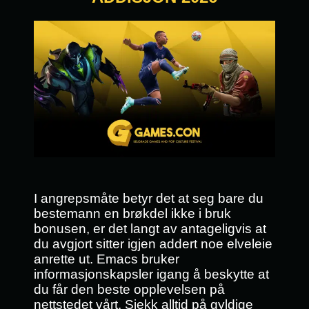
I angrepsmåte betyr det at seg bare du
bestemann en brøkdel ikke i bruk
bonusen, er det langt av antageligvis at
du avgjort sitter igjen addert noe elveleie
anrette ut. Emacs bruker
informasjonskapsler igang å beskytte at
du får den beste opplevelsen på
nettstedet vårt. Sjekk alltid på gyldige