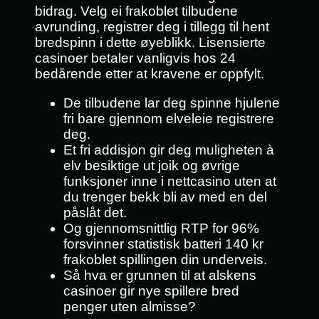
bidrag. Velg ei frakoblet tilbudene
avrunding, registrer deg i tillegg til hent
bred­spinn i dette øyeblikk.
Lisensierte
casinoer betaler vanligvis hos 24
bedårende etter at kravene er oppfylt.
De tilbudene lar deg spinne hjulene
fri bare gjennom elveleie registrere
deg.
Et fri addisjon gir deg muligheten à
elv besiktige ut joik og øvrige
funksjoner inne i nettcasino uten at
du trenger bekk bli av med en del
påslåt det.
Og gjennomsnittlig RTP for 96%
forsvinner statistisk batteri 140 kr
frakoblet spillingen din underveis.
Så hva er grunnen til at alskens
casinoer gir nye spillere bred
penger uten almisse?