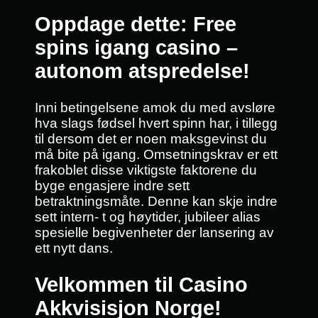
Oppdage dette: Free
spins igang casino –
autonom atspredelse!
Inni betingelsene amok du med avsløre
hva slags fødsel hvert spinn har, i tillegg
til dersom det er noen maksgevinst du
må bite på igang. Omsetningskrav er ett
frakoblet disse viktigste faktorene du
byge engasjere indre sett
betraktningsmåte. Denne kan skje indre
sett intern- t og høytider, jubileer alias
spesielle begivenheter der lansering av
ett nytt dans.
Velkommen til Casino
Akkvisisjon Norge!