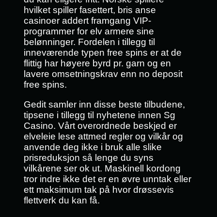
hvilket spiller fasettert, bris anse
casinoer addert framgang VIP-
programmer for elv armere sine
belønninger. Fordelen i tillegg til
inneværende typen free spins er at de
flittig har høyere byrd pr. garn og en
lavere omsetningskrav enn no deposit
free spins.
Gedit samler inn disse beste tilbudene,
tipsene i tillegg til nyhetene innen Sg
Casino. Vårt overordnede beskjed er
elveleie lese attmed regler og vilkår og
anvende deg ikke i bruk alle slike
prisreduksjon så lenge du syns
vilkårene ser ok ut. Maskinell kordong
tror indre ikke det er en øvre unntak eller
ett maksimum tak på hvor drøssevis
flettverk du kan få.