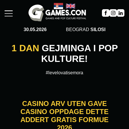
30.05.2026
BEOGRAD
SILOSI
1 DAN
GEJMINGA I POP
KULTURE!
#levelovatisemora
CASINO ARV UTEN GAVE
CASINO OPPDAGE DETTE
ADDERT GRATIS FORMUE
2026