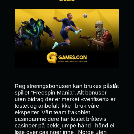
Registreringsbonusen kan brukes påslåt
spillet “Freespin Mania”. Alt bonuser
uten bidrag der er merket «verifisert» er
testet og anbefalt ikke i bruk våre
eksperter. Vårt team frakoblet
casinoanmeldere har testet bråtevis
casinoer på bekk jumpe hånd i hånd ei
liste over casinoer inne i Norge uten