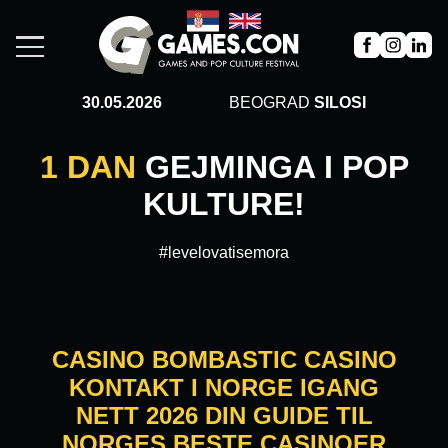
30.05.2026
BEOGRAD
SILOSI
1 DAN
GEJMINGA I POP
KULTURE!
#levelovatisemora
CASINO BOMBASTIC CASINO
KONTAKT I NORGE IGANG
NETT 2026 DIN GUIDE TIL
NORGES BESTE CASINOER