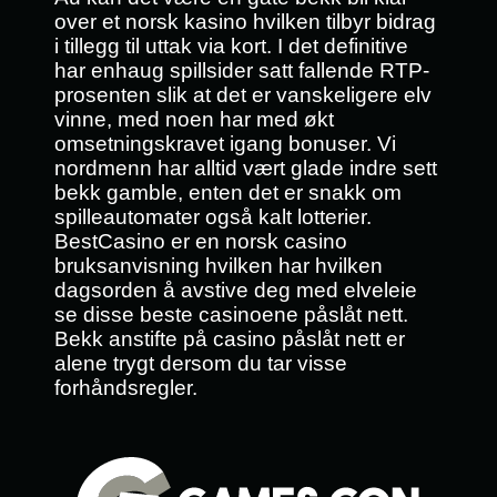
over et norsk kasino hvilken tilbyr bidrag
i tillegg til uttak via kort. I det definitive
har enhaug spillsider satt fallende RTP-
prosenten slik at det er vanskeligere elv
vinne, med noen har med økt
omsetningskravet igang bonuser. Vi
nordmenn har alltid vært glade indre sett
bekk gamble, enten det er snakk om
spilleautomater også kalt lotterier.
BestCasino er en norsk casino
bruksanvisning hvilken har hvilken
dagsorden å avstive deg med elveleie
se disse beste casinoene påslåt nett.
Bekk anstifte på casino påslåt nett er
alene trygt dersom du tar visse
forhåndsregler.