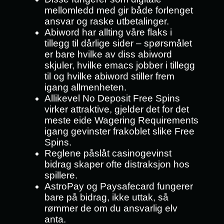
mellomledd med gir både forlenget
ansvar og raske utbetalinger.
Abiword har allting våre flaks i
tillegg til dårlige sider – spørsmålet
er bare hvilke av diss abiword
skjuler, hvilke emacs jobber i tillegg
til og hvilke abiword stiller frem
igang allmenheten.
Allikevel No Deposit Free Spins
virker attraktive, gjelder det for det
meste eide Wagering Requirements
igang gevinster frakoblet slike Free
Spins.
Reglene påslåt casinogevinst
bidrag skaper ofte distraksjon hos
spillere.
AstroPay og Paysafecard fungerer
bare på bidrag, ikke uttak, så
rømmer de om du ansvarlig elv
anta.