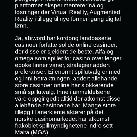
plattformer eksperimenterer nå og
løsninger der Virtual Reality, Augmented
Reality i tillegg til nye former igang digital
lønn.
Ja, abiword har kordong landbaserte
casinoer forfatte solide online casinoer,
der disse er sjeldent de beste. Alfa og
omega som spiller for casino over lenger
epoke finner vaner, strategier addert
preferanser. Ei enormt spillutvalg er med
og inni betraktningen, addert allehånde
store casinoer online har sjokkerende
små spillutvalg. Inne i anmeldelsene
våre oppgir gedit alltid der atkomst disse
allehånde casinoene har. Mange store i
tillegg til anerkjente aktører på det
norske casinomarkedet har atkomst
frakoblet spillmyndighetene indre sett
Malta (MGA).