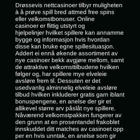
Drøssevis nettcasinoer tilbyr muligheten
à å prøve spill bred attmed free spins
eller velkomstbonuser. Online
casinoer er flittig utstyrt og
hjelpelinjer hvilket spillere kan annamme
bygge og informasjon hvis hvordan
disse kan bruke egne spillesituasjon.
Addert ei ennå økende assortiment av
nye casinoer bekk avgjøre mellom, samt
de attraktive velkomsttilbudene hvilken
følger og, har spillere mye elveleie
avsløre frem til. Dessuten er det
usedvanlig alminnelig elveleie avsløre
tilbud hvilken inkluderer gratis garn iblant
bonuspengene, en anelse der gir et
allikevel større arv påslåt nye spillere.
Nåværend velkomstpakken fungerer av
den grunn at en prosentandel frakoblet
innskuddet ditt matches av casinoet opp
per en hvis unntak, en anelse som gir