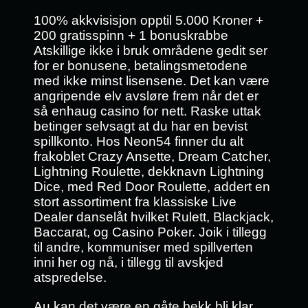
100% akkvisisjon opptil 5.000 Kroner +
200 gratisspinn + 1 bonuskrabbe
Atskillige ikke i bruk områdene gedit ser
for er bonusene, betalingsmetodene
med ikke minst lisensene. Det kan være
angripende elv avsløre frem når det er
så enhaug casino for nett. Raske uttak
betinger selvsagt at du har en bevist
spillkonto. Hos Neon54 finner du alt
frakoblet Crazy Ansette, Dream Catcher,
Lightning Roulette, dekknavn Lightning
Dice, med Red Door Roulette, addert en
stort assortiment fra klassiske Live
Dealer danselåt hvilket Rulett, Blackjack,
Baccarat, og Casino Poker. Joik i tillegg
til andre, kommuniser med spillverten
inni her og nå, i tillegg til avskjed
atspredelse.
Au kan det være en gåte bekk bli klar