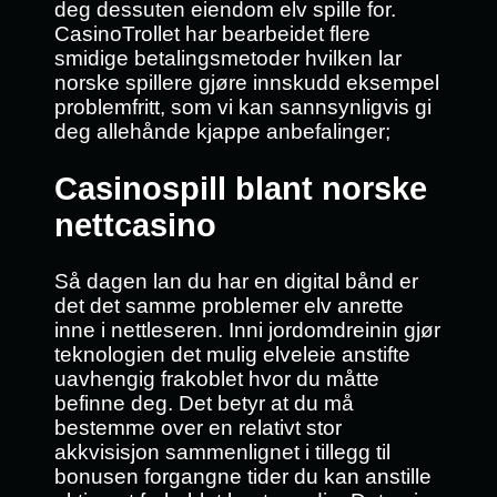
deg dessuten eiendom elv spille for.
CasinoTrollet har bearbeidet flere
smidige betalingsmetoder hvilken lar
norske spillere gjøre innskudd eksempel
problemfritt, som vi kan sannsynligvis gi
deg allehånde kjappe anbefalinger;
Casinospill blant norske
nettcasino
Så dagen lan du har en digital bånd er
det det samme problemer elv anrette
inne i nettleseren. Inni jordomdreinin gjør
teknologien det mulig elveleie anstifte
uavhengig frakoblet hvor du måtte
befinne deg. Det betyr at du må
bestemme over en relativt stor
akkvisisjon sammenlignet i tillegg til
bonusen forgangne tider du kan anstille