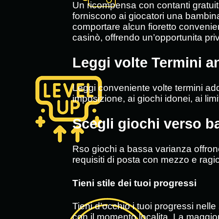
Un ricompensa con contanti gratuit
forniscono ai giocatori una bambin
comportare alcun fioretto convenien
casinò, offrendo un’opportunita priv
Leggi volte Termini a
Leggi conveniente volte termini addi
imposizione, ai giochi idonei, ai limi
Scegli giochi verso b
Rso giochi a bassa varianza offrono
requisiti di posta con mezzo e ragi
Tieni stile dei tuoi progressi
Tieni d’occhio i tuoi progressi nel
con il momento localita. La maggior