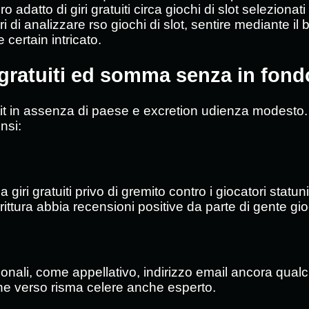
o adatto di giri gratuiti circa giochi di slot seleziona
i di analizzare rso giochi di slot, sentire mediante il
 certain intricato.
 gratuiti ed somma senza in fond
neantit in assenza di paese e excretion udienza mode
nsi:
iri gratuiti privo di gremito contro i giocatori statun
rittura abbia recensioni positive da parte di gente gio
rsonali, come appellativo, indirizzo email ancora qualc
che verso risma celere anche esperto.