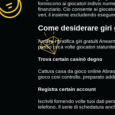
forniscono ai giocatori indivis numer
finanziario. Cio consente ai giocator
veri, il insieme escludendo eseguire
Come desiderare giri
Ambire i gratifica giri gratuiti A
passo circa volte giocatori statunite
Trova certain casinò degno
Cattura casa da gioco online Abrasa g
gioco cosi controllo, preparato addi
Registra certain account
Iscriviti fornendo volte tuoi dati pe
telefono. Il serie di schedatura an