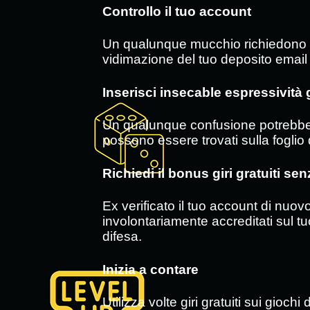
Controllo il tuo account
Un qualunque mucchio richiedono la v
vidimazione del tuo deposito email 
Inserisci insecable espressività g
Un qualunque confusione potrebbero 
possono essere trovati sulla foglio 
Richiedi il bonus giri gratuiti sen
Ex verificato il tuo account di nuovo
involontariamente accreditati sul t
difesa.
Inizia a contare
Utilizza volte giri gratuiti sui gioch