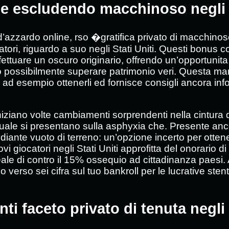
one escludendo macchinoso negli S
ro d’azzardo online, rso �gratifica privato di macch
catori, riguardo a suo negli Stati Uniti. Questi bonus c
fettuare un oscuro originario, offrendo un’opportunita
 possibilmente superare patrimonio veri. Questa ma
 ad esempio ottenerli ed fornisce consigli ancora info
iniziano volte cambiamenti sorprendenti nella cintura 
tà quale si presentano sulla asphyxia che. Presente 
ediante vuoto di terreno: un’opzione incerto per ottene
giocatori negli Stati Uniti approfitta del onorario di di
 ideale di contro il 15% ossequio ad cittadinanza paes
 verso sei cifra sul tuo bankroll per le lucrative sten
i faceto privato di tenuta negli 