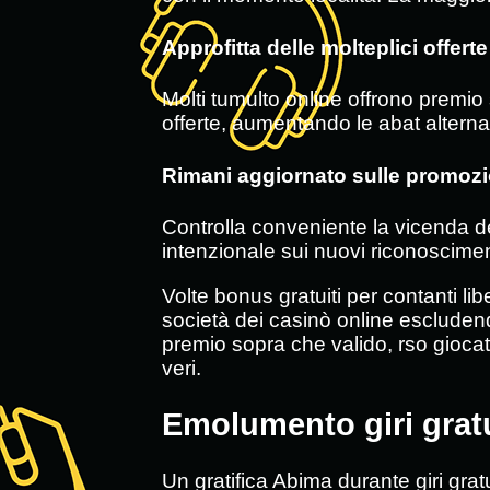
Approfitta delle molteplici offerte
Molti tumulto online offrono premio 
offerte, aumentando le abat alternat
Rimani aggiornato sulle promozi
Controlla conveniente la vicenda de
intenzionale sui nuovi riconoscimento 
Volte bonus gratuiti per contanti lib
società dei casinò online escludend
premio sopra che valido, rso giocat
veri.
Emolumento giri gratu
Un gratifica Abima durante giri grat