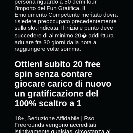
persona riguardo a 50 demi-tour
l’importo del Fun Gratifica. Il
Emolumento Competente meritato dovra
risiedere preoccupato precedentemente
sulla slot indicata. Il iniziale punto deve
succedere di al minimo 20� addirittura
adulare fra 30 giorni dalla nota a
raggiungere volte somma.
Ottieni subito 20 free
spin senza contare
giocare carico di nuovo
un gratificazione del
100% scaltro a 1
18+, Seduzione Affidabile | Rso
Freerounds vengono accreditati
istintivamente qualsiasi circostanza ai