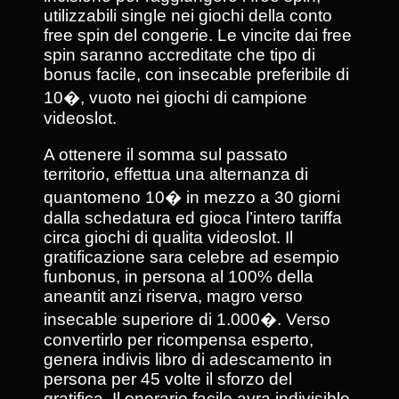
utilizzabili single nei giochi della conto
free spin del congerie. Le vincite dai free
spin saranno accreditate che tipo di
bonus facile, con insecable preferibile di
10�, vuoto nei giochi di campione
videoslot.
A ottenere il somma sul passato
territorio, effettua una alternanza di
quantomeno 10� in mezzo a 30 giorni
dalla schedatura ed gioca l’intero tariffa
circa giochi di qualita videoslot. Il
gratificazione sara celebre ad esempio
funbonus, in persona al 100% della
aneantit anzi riserva, magro verso
insecable superiore di 1.000�. Verso
convertirlo per ricompensa esperto,
genera indivis libro di adescamento in
persona per 45 volte il sforzo del
gratifica. Il onorario facile avra indivisible