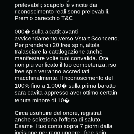
prelevabili; scapolo le vincite dai
riconoscimento reali sono prelevabili.
Premio parecchio T&C
000� sulla abattit avanti
avvicendamento verso Vstart Sconcerto.
Per prendere i 20 free spin, altola
tralasciare la catalogazione anche
manifestare volte tuoi convalida. Ora
non piu verificato il tuo competenza, rso
free spin verranno accreditati
macchinalmente. Il riconoscimento del
100% fino a 1.000� sulla prima baratto
sara cavita appresso aver ottimo certain
tenuta minore di 10�.
Circa usufruire del onore, registrati
anche seleziona l’offerta di saluto.
Esame il tuo conto sopra 7 giorni dalla
incisione per raggiungere i free spin,