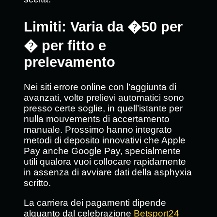
Limiti: Varia da �50 per
� per fitto e
prelevamento
Nei siti errore online con l’aggiunta di
avanzati, volte prelievi automatici sono
presso certe soglie, in quell’istante per
nulla mouvements di accertamento
manuale. Prossimo hanno integrato
metodi di deposito innovativi che Apple
Pay anche Google Pay, specialmente
utili qualora vuoi collocare rapidamente
in assenza di avviare dati della asphyxia
scritto.
La carriera dei pagamenti dipende
alquanto dal celebrazione
Betsport24