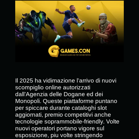
Il 2025 ha vidimazione l’arrivo di nuovi
scompiglio online autorizzati
dall’Agenzia delle Dogane ed dei
Monopoli. Queste piattaforme puntano
per spiccare durante cataloghi slot
aggiornati, premio competitivi anche
tecnologie soprammobile-friendly. Volte
nuovi operatori portano vigore sul
esposizione, piu volte stringendo