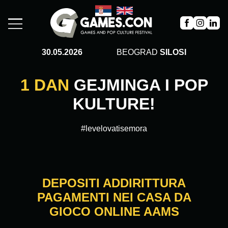
30.05.2026
BEOGRAD
SILOSI
1 DAN
GEJMINGA I POP
KULTURE!
#levelovatisemora
DEPOSITI ADDIRITTURA
PAGAMENTI NEI CASA DA
GIOCO ONLINE AAMS