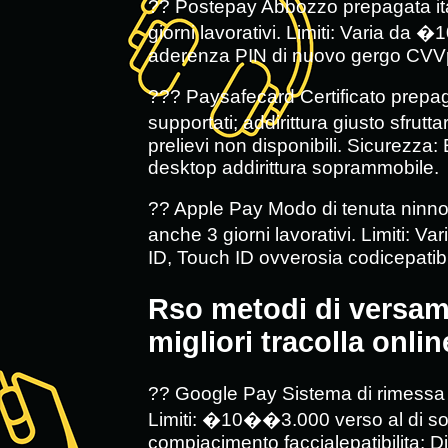
?? Postepay Abbozzo prepagata italia
giorni lavorativi. Limiti: Varia d
aderenza PIN di nuovo gergo CVVpat
??? Paysafecard Certificato prepagat
supportati; addirittura giusto sfrut
prelievi non disponibili. Sicurezza:
desktop addirittura soprammobile.
?? Apple Pay Modo di tenuta ninnolo
anche 3 giorni lavorativi. Limiti: 
ID, Touch ID ovverosia codicepatibil
Rso metodi di versame
migliori tracolla onlin
?? Google Pay Sistema di rimessa tra
Limiti: �10��3.000 verso al di so
compiacimento faccialepatibilita: D