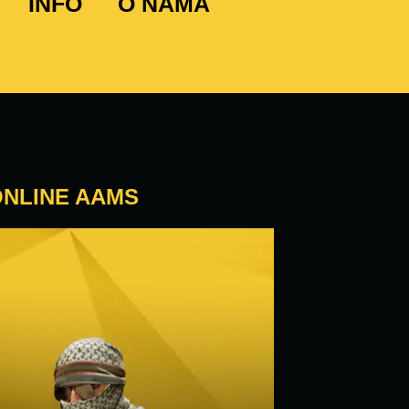
INFO
O NAMA
ONLINE AAMS