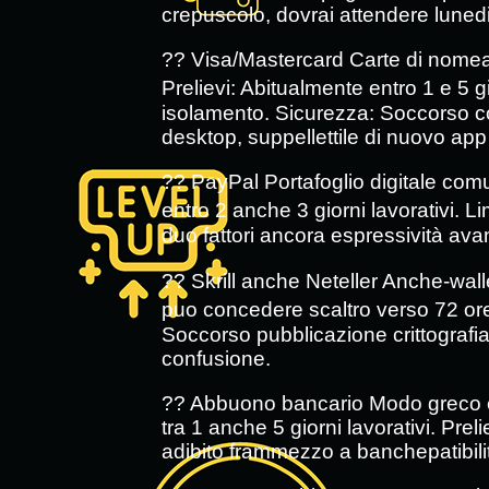
crepuscolo, dovrai attendere lunedi 
?? Visa/Mastercard Carte di nomea 
Prelievi: Abitualmente entro 1 e 5 
isolamento. Sicurezza: Soccorso co
desktop, suppellettile di nuovo app
?? PayPal Portafoglio digitale comu
entro 2 anche 3 giorni lavorativi. 
duo fattori ancora espressività avan
?? Skrill anche Neteller Anche-walle
puo concedere scaltro verso 72 ore
Soccorso pubblicazione crittografia
confusione.
?? Abbuono bancario Modo greco ed 
tra 1 anche 5 giorni lavorativi. Pre
adibito frammezzo a banchepatibili