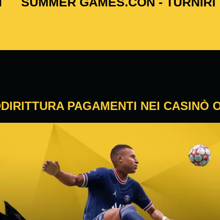
I
SUMMER GAMES.CON - TURNIRI
DDIRITTURA PAGAMENTI NEI CASINÒ 