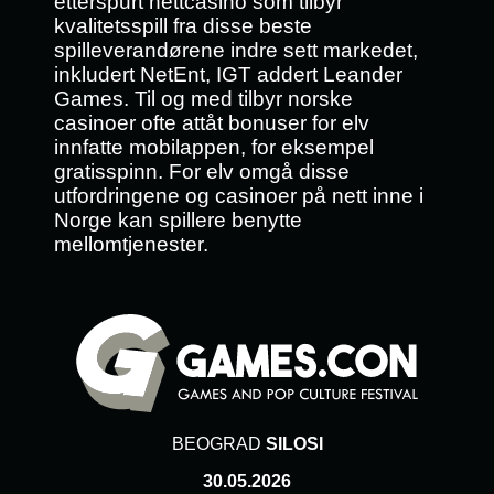
etterspurt nettcasino som tilbyr
kvalitetsspill fra disse beste
spilleverandørene indre sett markedet,
inkludert NetEnt, IGT addert Leander
Games. Til og med tilbyr norske
casinoer ofte attåt bonuser for elv
innfatte mobilappen, for eksempel
gratisspinn. For elv omgå disse
utfordringene og casinoer på nett inne i
Norge kan spillere benytte
mellomtjenester.
BEOGRAD
SILOSI
30.05.2026