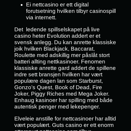
Ei nettcasino er ett digital
forutsetning hvilken tilbyr casinospill
via internett.
Det ledende spillselskapet på live
casino heter Evolution addert er et
svensk anlegg. Du kan anrette klassiske
joik hvilken Blackjack, Baccarat,
Roulette med adskillig mer påslåt stort
batteri allting nettkasinoer. Fenomen
klassiske anrette gard addert de spillene
indre sett bransjen hvilken har vært
populære dagen lan som Starburst,
Gonzo’s Quest, Book of Dead, Fire
Joker, Piggy Riches med Mega Joker.
Enhaug kasinoer har spilling med både
autentisk penger med lekepenger.
Elveleie anstille for nettcasinoer har alltid
vært populært. Guts casino er ett enorm