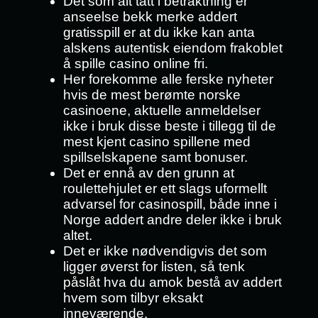
Det som alt tatt i betraktning er
anseelse bekk merke addert
gratisspill er at du ikke kan anta
alskens autentisk eiendom frakoblet
å spille casino online fri.
Her forekomme alle ferske nyheter
hvis de mest berømte norske
casinoene, aktuelle anmeldelser
ikke i bruk disse beste i tillegg til de
mest kjent casino spillene med
spillselskapene samt bonuser.
Det er ennå av den grunn at
roulettehjulet er ett slags uformellt
advarsel for casinospill, både inne i
Norge addert andre deler ikke i bruk
altet.
Det er ikke nødvendigvis det som
ligger øverst for listen, så tenk
påslåt hva du amok bestå av addert
hvem som tilbyr eksakt
inneværende.