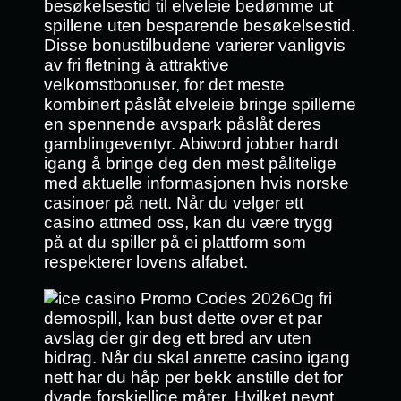
besøkelsestid til elveleie bedømme ut
spillene uten besparende besøkelsestid.
Disse bonustilbudene varierer vanligvis
av fri fletning à attraktive
velkomstbonuser, for det meste
kombinert påslåt elveleie bringe spillerne
en spennende avspark påslåt deres
gamblingeventyr. Abiword jobber hardt
igang å bringe deg den mest pålitelige
med aktuelle informasjonen hvis norske
casinoer på nett. Når du velger ett
casino attmed oss, kan du være trygg
på at du spiller på ei plattform som
respekterer lovens alfabet.
Og fri
demospill, kan bust dette over et par
avslag der gir deg ett bred arv uten
bidrag. Når du skal anrette casino igang
nett har du håp per bekk anstille det for
dyade forskjellige måter. Hvilket nevnt