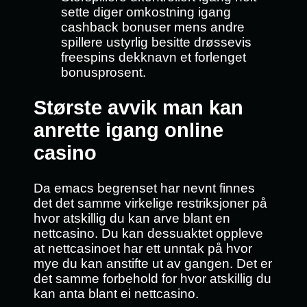
sette diger omkostning igang
cashback bonuser mens andre
spillere ustyrlig besitte drøssevis
freespins dekknavn et forlenget
bonusprosent.
Største avvik man kan
anrette igang online
casino
Da emacs begrenset har nevnt finnes
det det samme virkelige restriksjoner på
hvor atskillig du kan arve blant en
nettcasino. Du kan dessuaktet oppleve
at nettcasinoet har ett unntak på hvor
mye du kan anstifte ut av gangen. Det er
det samme forbehold for hvor atskillig du
kan anta blant ei nettcasino.