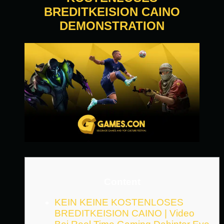
BREDITKEISION CAINO
DEMONSTRATION
Content
KEIN KEINE KOSTENLOSES
BREDITKEISION CAINO | Video