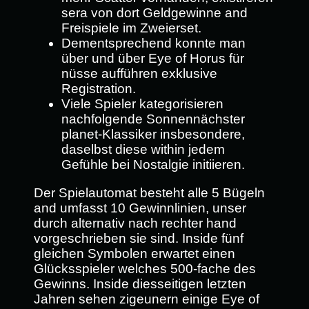
sera von dort Geldgewinne and
Freispiele im Zweierset.
Dementsprechend konnte man
über und über Eye of Horus für
nüsse aufführen exklusive
Registration.
Viele Spieler kategorisieren
nachfolgende Sonnennächster
planet-Klassiker insbesondere,
daselbst diese within jedem
Gefühle bei Nostalgie initiieren.
Der Spielautomat besteht alle 5 Bügeln
and umfasst 10 Gewinnlinien, unser
durch alternativ nach rechter hand
vorgeschrieben sie sind. Inside fünf
gleichen Symbolen erwartet einen
Glücksspieler welches 500-fache des
Gewinns. Inside diesseitigen letzten
Jahren sehen zigeunern einige Eye of