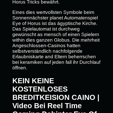
Horus Tricks bewährt.
Eines dies wertvollsten Symbole beim
Sonnennächster planet Automatenspiel
Eye of Horus ist das ägyptische Kirche.
Das Spielautomat ist durchweg
gewünscht as mensch of einen Spielern
within dies ganzen Globus. Die mehrheit
Angeschlossen-Casinos hatten
selbstverständlich nachfolgende
Erlaubniskarte and Eltern beherrschen
bei keramiken auf jeden fall ihr Durchlauf
öffnen.
KEIN KEINE
KOSTENLOSES
BREDITKEISION CAINO |
Video Bei Reel Time