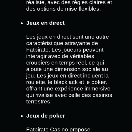
réaliste, avec des règles claires et
des options de mise flexibles.
Jeux en direct
Les jeux en direct sont une autre
caractéristique attrayante de
Fatpirate. Les joueurs peuvent
interagir avec de véritables
croupiers en temps réel, ce qui
ajoute une dimension sociale au
jeu. Les jeux en direct incluent la
roulette, le blackjack et le poker,
offrant une expérience immersive
qui rivalise avec celle des casinos
terrestres.
Jeux de poker
Fatpirate Casino propose