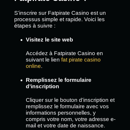
S’inscrire sur Fatpirate Casino est un
processus simple et rapide. Voici les
étapes à suivre :
Visitez le site web
Accédez à Fatpirate Casino en
suivant le lien
fat pirate casino
online
.
Remplissez le formulaire
d’inscription
Cliquer sur le bouton d’inscription et
remplissez le formulaire avec vos
informations personnelles, y
compris votre nom, votre adresse e-
mail et votre date de naissance.