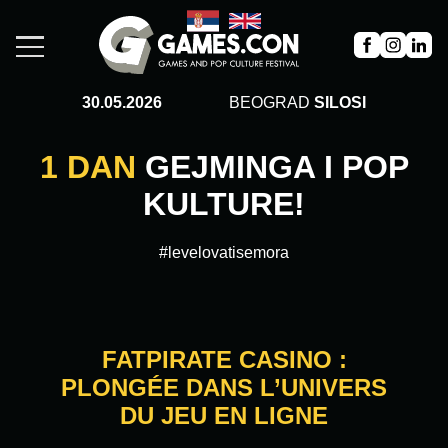
30.05.2026
BEOGRAD
SILOSI
1 DAN
GEJMINGA I POP
KULTURE!
#levelovatisemora
FATPIRATE CASINO :
PLONGÉE DANS L’UNIVERS
DU JEU EN LIGNE