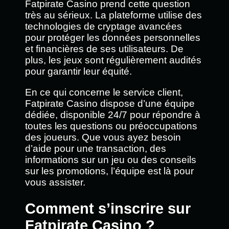
Fatpirate Casino prend cette question
très au sérieux. La plateforme utilise des
technologies de cryptage avancées
pour protéger les données personnelles
et financières de ses utilisateurs. De
plus, les jeux sont régulièrement audités
pour garantir leur équité.
En ce qui concerne le service client,
Fatpirate Casino dispose d’une équipe
dédiée, disponible 24/7 pour répondre à
toutes les questions ou préoccupations
des joueurs. Que vous ayez besoin
d’aide pour une transaction, des
informations sur un jeu ou des conseils
sur les promotions, l’équipe est là pour
vous assister.
Comment s’inscrire sur
Fatpirate Casino ?