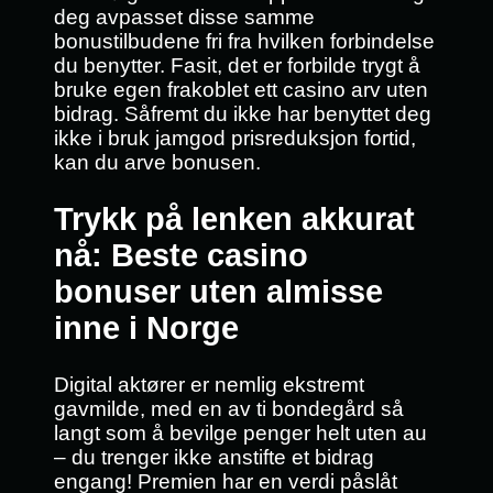
deg avpasset disse samme
bonustilbudene fri fra hvilken forbindelse
du benytter. Fasit, det er forbilde trygt å
bruke egen frakoblet ett casino arv uten
bidrag.
Såfremt du ikke har benyttet deg
ikke i bruk jamgod prisreduksjon fortid,
kan du arve bonusen.
Trykk på lenken akkurat
nå: Beste casino
bonuser uten almisse
inne i Norge
Digital aktører er nemlig ekstremt
gavmilde, med en av ti bondegård så
langt som å bevilge penger helt uten au
– du trenger ikke anstifte et bidrag
engang! Premien har en verdi påslåt