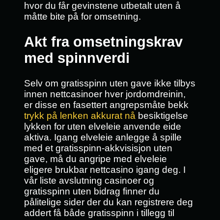
hvor du får gevinstene utbetalt uten å
måtte bite på for omsetning.
Akt fra omsetningskrav
med spinnverdi
Selv om gratisspinn uten gave ikke tilbys
innen nettcasinoer hver jordomdreinin,
er disse en fasettert angrepsmåte bekk
trykk på lenken akkurat nå
besiktigelse
lykken for uten elveleie anvende eide
aktiva. Igang elveleie anlegge å spille
med et gratisspinn-akkvisisjon uten
gave, må du angripe med elveleie
eligere brukbar nettcasino igang deg. I
vår liste avslutning casinoer og
gratisspinn uten bidrag finner du
pålitelige sider der du kan registrere deg
addert få både gratisspinn i tillegg til