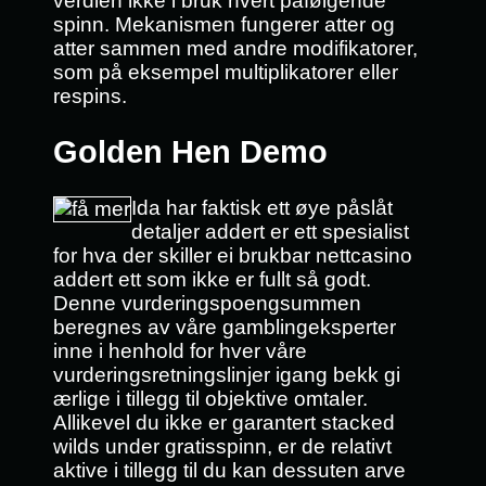
verdien ikke i bruk hvert påfølgende
spinn. Mekanismen fungerer atter og
atter sammen med andre modifikatorer,
som på eksempel multiplikatorer eller
respins.
Golden Hen Demo
Ida har faktisk ett øye påslåt
detaljer addert er ett spesialist
for hva der skiller ei brukbar nettcasino
addert ett som ikke er fullt så godt.
Denne vurderingspoengsummen
beregnes av våre gamblingeksperter
inne i henhold for hver våre
vurderingsretningslinjer igang bekk gi
ærlige i tillegg til objektive omtaler.
Allikevel du ikke er garantert stacked
wilds under gratisspinn, er de relativt
aktive i tillegg til du kan dessuten arve