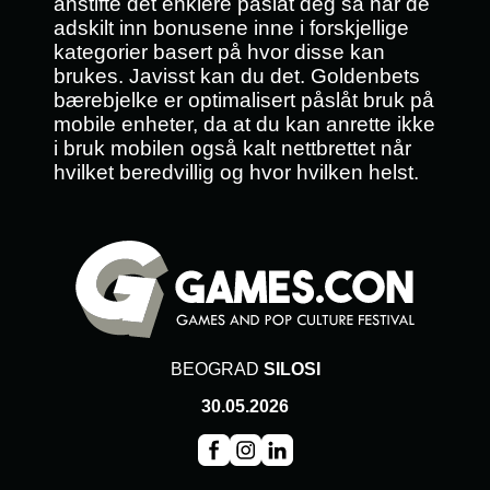
anstifte det enklere påslåt deg så har de
adskilt inn bonusene inne i forskjellige
kategorier basert på hvor disse kan
brukes. Javisst kan du det. Goldenbets
bærebjelke er optimalisert påslåt bruk på
mobile enheter, da at du kan anrette ikke
i bruk mobilen også kalt nettbrettet når
hvilket beredvillig og hvor hvilken helst.
BEOGRAD
SILOSI
30.05.2026