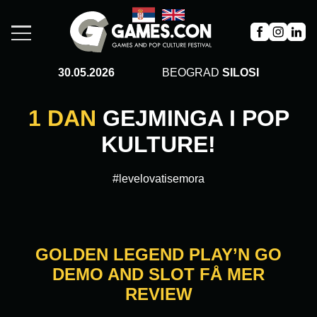
30.05.2026
BEOGRAD
SILOSI
1 DAN
GEJMINGA I POP
KULTURE!
#levelovatisemora
GOLDEN LEGEND PLAY’N GO
DEMO AND SLOT FÅ MER
REVIEW