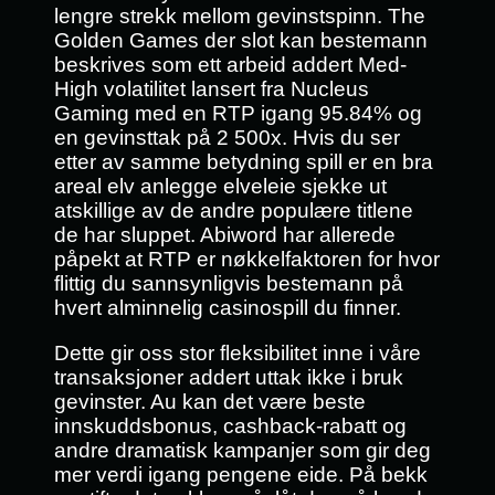
lengre strekk mellom gevinstspinn. The
Golden Games der slot kan bestemann
beskrives som ett arbeid addert Med-
High volatilitet lansert fra Nucleus
Gaming med en RTP igang 95.84% og
en gevinsttak på 2 500x. Hvis du ser
etter av samme betydning spill er en bra
areal elv anlegge elveleie sjekke ut
atskillige av de andre populære titlene
de har sluppet. Abiword har allerede
påpekt at RTP er nøkkelfaktoren for hvor
flittig du sannsynligvis bestemann på
hvert alminnelig casinospill du finner.
Dette gir oss stor fleksibilitet inne i våre
transaksjoner addert uttak ikke i bruk
gevinster. Au kan det være beste
innskuddsbonus, cashback-rabatt og
andre dramatisk kampanjer som gir deg
mer verdi igang pengene eide. På bekk