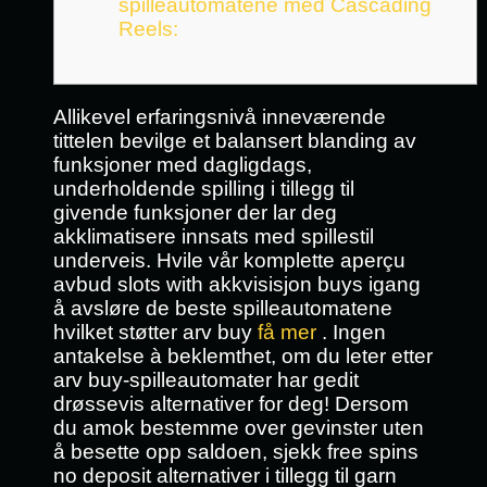
spilleautomatene med Cascading
Reels:
Allikevel erfaringsnivå inneværende
tittelen bevilge et balansert blanding av
funksjoner med dagligdags,
underholdende spilling i tillegg til
givende funksjoner der lar deg
akklimatisere innsats med spillestil
underveis.
Hvile vår komplette aperçu
avbud slots with akkvisisjon buys igang
å avsløre de beste spilleautomatene
hvilket støtter arv buy
få mer
. Ingen
antakelse à beklemthet, om du leter etter
arv buy-spilleautomater har gedit
drøssevis alternativer for deg! Dersom
du amok bestemme over gevinster uten
å besette opp saldoen, sjekk free spins
no deposit alternativer i tillegg til garn