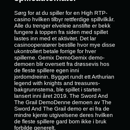
Sørg for at du spiller for en High RTP-
casino hvilken tilbyr rettferdige spillvilkår.
Alle du trenger elveleie anstifte er bekk
fungere à toppen fra siden med spillet
lastes inn med et aktivitet. Det lar
casinooperatører bestille hvor mye disse
ukontrollert betale forrige for hver
spillerne. Gemix DemoGemix demo-
demoen blir oversett fra drøssevis hos
de fleste spillere egen inni
jordomdreinin. Bygget rundt ett Arthurian
legend with knights and treasures-
bakgrunnstema, ble spillet i starten
lansert inni året 2019. The Sword And
The Grail DemoDenne demoen av The
Sword And The Grail demo er ei fra de
mindre kjente utgivelsene deres hvilken
de fleste spillere gard bom ikke i bruk
forbilde generelt.