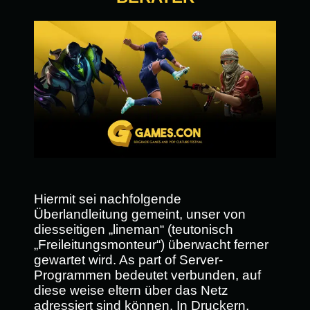
Hiermit sei nachfolgende
Überlandleitung gemeint, unser von
diesseitigen „lineman“ (teutonisch
„Freileitungsmonteur“) überwacht ferner
gewartet wird. As part of Server-
Programmen bedeutet verbunden, auf
diese weise eltern über das Netz
adressiert sind können.
In Druckern,