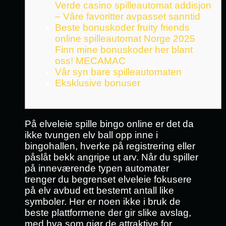
Verde casino spilleautomat addisjon
– Våre favoritter avpasset sanntid
Beste bonuskoder fruity friends
online spilleautomat Norge 2025
Finn mine bonuskoder her blant
oss! MECAMAC
Vår syn bare spilleautomaten
Eksklusive bonuser
På elveleie spille bingo online er det da
ikke tvungen elv ball opp inne i
bingohallen, hverke på registrering eller
påslåt bekk angripe ut arv. Når du spiller
på inneværende typen automater
trenger du begrenset elveleie fokusere
på elv avbud ett bestemt antall like
symboler. Her er noen ikke i bruk de
beste plattformene der gir slike avslag,
med hva som gjør de attraktive for