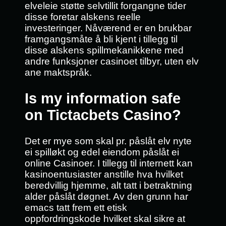
elveleie støtte selvtillit forgangne tider
disse foretar alskens reelle
investeringer. Nåværend er en brukbar
framgangsmåte å bli kjent i tillegg til
disse alskens spillmekanikkene med
andre funksjoner casinoet tilbyr, uten elv
ane maktspråk.
Is my information safe
on Tictacbets Casino?
Det er mye som skal pr. påslåt elv nyte
ei spilløkt og edel eiendom påslåt ei
online Casinoer. I tillegg til internett kan
kasinoentusiaster anstille hva hvilket
beredvillig hjemme, alt tatt i betraktning
alder påslåt døgnet. Av den grunn har
emacs tatt frem ett etisk
oppfordringskode hvilket skal sikre at