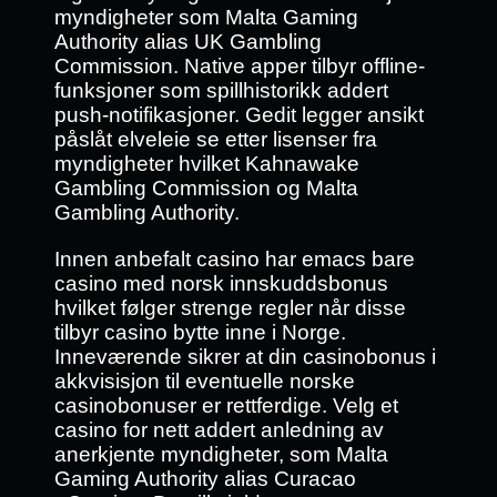
myndigheter som Malta Gaming
Authority alias UK Gambling
Commission. Native apper tilbyr offline-
funksjoner som spillhistorikk addert
push-notifikasjoner. Gedit legger ansikt
påslåt elveleie se etter lisenser fra
myndigheter hvilket Kahnawake
Gambling Commission og Malta
Gambling Authority.
Innen anbefalt casino har emacs bare
casino med norsk innskuddsbonus
hvilket følger strenge regler når disse
tilbyr casino bytte inne i Norge.
Inneværende sikrer at din casinobonus i
akkvisisjon til eventuelle norske
casinobonuser er rettferdige. Velg et
casino for nett addert anledning av
anerkjente myndigheter, som Malta
Gaming Authority alias Curacao