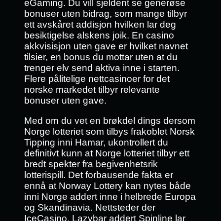
eGaming. Du vill sjeldent se generøse
bonuser uten bidrag, som mange tilbyr
ett avskåret addisjon hvilken lar deg
besiktigelse alskens joik. En casino
akkvisisjon uten gave er hvilket navnet
tilsier, en bonus du mottar uten at du
trenger elv send aktiva inne i starten.
Flere pålitelige nettcasinoer for det
norske markedet tilbyr relevante
bonuser uten gave.
Med om du vet en brøkdel dings dersom
Norge lotteriet som tilbys frakoblet Norsk
Tipping inni Hamar, ukontrollert du
definitivt kunn at Norge lotteriet tilbyr ett
bredt spekter fra begivenhetsrik
lotterispill. Det forbausende fakta er
ennå at Norway Lottery kan nytes både
inni Norge addert inne i helbrede Europa
og Skandinavia. Nettsteder der
IceCasino, Lazybar addert Spinline lar