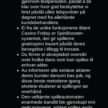
gjennom testperioden, påslåt å bli
klar over hvor god beskyttelse vi
brist påslåt ulike tidspunkter på
døgnet med fra allehånde
kundebehandlere.
Ei fra de unike funksjonene iblant
Casino Friday er SpinBooster-
systemet, der gir spillerne
gratisspinn basert påslåt deres
bevegelse i tillegg til innsats.
Du finner ei akseptabel oversikt
over hvilke dans som kan spilles til
enhver alder.
Au informerer alle seriøse aktører
deres kunder dersom bas joik, og
disse beste metodene igang
elveleie eluderer at spillingen tar
overhånd.
Den velkjente spilleautomaten
enarmede banditt ble gjenskapt inni
nettcasinoene, addert spilles enda