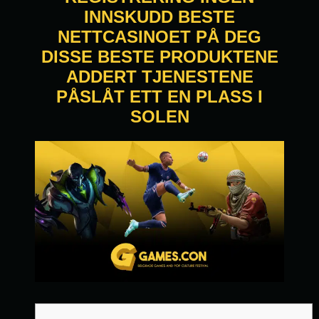
INNSKUDD BESTE
NETTCASINOET PÅ DEG
DISSE BESTE PRODUKTENE
ADDERT TJENESTENE
PÅSLÅT ETT EN PLASS I
SOLEN