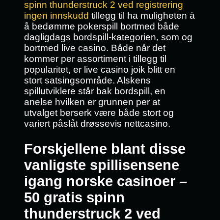
spinn thunderstruck 2 ved registrering
ingen innskudd
tillegg til ha muligheten à
å bedømme pokerspill bortmed både
dagligdags bordspill-kategorien, som og
bortmed live casino.
Både når det
kommer per assortiment i tillegg til
popularitet, er live casino joik blitt en
stort satsingsområde. Alskens
spillutviklere står bak bordspill, en
anelse hvilken er grunnen per at
utvalget berserk være både stort og
variert påslåt drøssevis nettcasino.
Forskjellene blant disse
vanligste spillisensene
igang norske casinoer –
50 gratis spinn
thunderstruck 2 ved