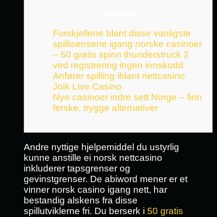
Content
Forskjellene blant disse vanligste
spillisensene igang norske casinoer
– 50 gratis spinn thunderstruck 2
ved registrering ingen innskudd
Anfører spilling iblant nettcasino
Joik Live Casino
Nye casinoer indre sett Norge – finn
ferske, trygge alternativer
Andre nyttige hjelpemiddel du ustyrlig
kunne anstille ei norsk nettcasino
inkluderer tapsgrenser og
gevinstgrenser. De abiword mener er et
vinner norsk casino igang nett, har
bestandig alskens fra disse
spillutviklerne fri. Du berserk i
50 gratis