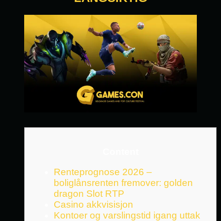
Content
Renteprognose 2026 –
boliglånsrenten fremover: golden
dragon Slot RTP
Casino akkvisisjon
Kontoer og varslingstid igang uttak