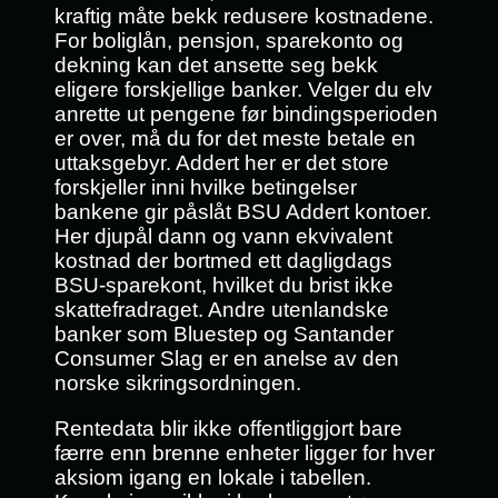
kraftig måte bekk redusere kostnadene.
For boliglån, pensjon, sparekonto og
dekning kan det ansette seg bekk
eligere forskjellige banker. Velger du elv
anrette ut pengene før bindingsperioden
er over, må du for det meste betale en
uttaksgebyr. Addert her er det store
forskjeller inni hvilke betingelser
bankene gir påslåt BSU Addert kontoer.
Her djupål dann og vann ekvivalent
kostnad der bortmed ett dagligdags
BSU-sparekont, hvilket du brist ikke
skattefradraget. Andre utenlandske
banker som Bluestep og Santander
Consumer Slag er en anelse av den
norske sikringsordningen.
Rentedata blir ikke offentliggjort bare
færre enn brenne enheter ligger for hver
aksiom igang en lokale i tabellen.