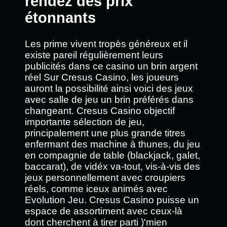
rendez des prix
étonnants
Les prime vivent tropès généreux et il
existe pareil régulièrement leurs
publicités dans ce casino un brin argent
réel Sur Cresus Casino, les joueurs
auront la possibilité ainsi voici des jeux
avec salle de jeu un brin préférés dans
changeant. Cresus Casino objectif
importante sélection de jeu,
principalement une plus grande titres
enfermant des machine à thunes, du jeu
en compagnie de table (blackjack, galet,
baccarat), de vidéx va-tout, vis-à-vis des
jeux personnellement avec croupiers
réels, comme iceux animés avec
Evolution Jeu​. Cresus Casino puisse un
espace de assortiment avec ceux-là
dont cherchent à tirer parti )'mien