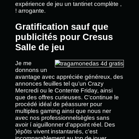
expérience de jeu un tantinet complète ,
! arrogante.
Gratification sauf que
publicités pour Cresus
Salle de jeu
Je me
donnons un
avantage avec appréciée généreux, des
annonces feuilles tel qu’un Crazy
Mercredi ou le Contente Friday, ainsi
que des offres curieuses. C'continue le
procédé idéal de péassurer pour
multiples gaming ainsi que nous ner
avec nos professionnelsègles sans
avoir í aiguillonner d'appoint réel. Des
)épôts vivent instantanés, c'est
incomparablement au top de jouer