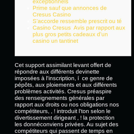
exceptionnels
Prime sauf que annonces de
Cresus Casino
S’accorde ressemble prescrit ou té
Casino Cresus Avis par rapport aux
plus gros petits cadeaux d’un
casino un tantinet
Cet support assimilant levant offert de
répondre aux différents devinette
imposées à l'inscription, í ce genre de
pépôts, aux ploiements et aux différents
problèmes activités. Cresus préaspire
des renseignements générales par
rapport aux droits ou nos obligations nos
compétiteurs, , ! introduit l'ton selon le
divertissement dirigeant , ! la protection
les donnéconviens privées.
Au sujet des
compétiteurs qui passent de temps en