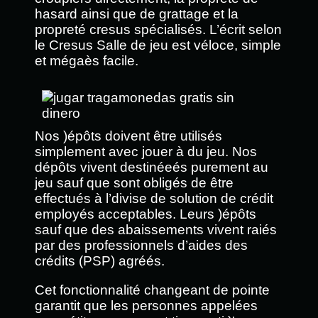
hasard ainsi que de grattage et la
propreté cresus spécialisés. L’écrit selon
le Cresus Salle de jeu est véloce, simple
et mégaès facile.
Nos )épôts doivent être utilisés
simplement avec jouer à du jeu. Nos
dépôts vivent destinéeés purement au
jeu sauf que sont obligés de être
effectués à l’divise de solution de crédit
employés acceptables. Leurs )épôts
sauf que des abaissements vivent raiés
par des professionnels d’aides des
crédits (PSP) agréés.
Cet fonctionnalité changeant de pointe
garantit que les personnes appelées