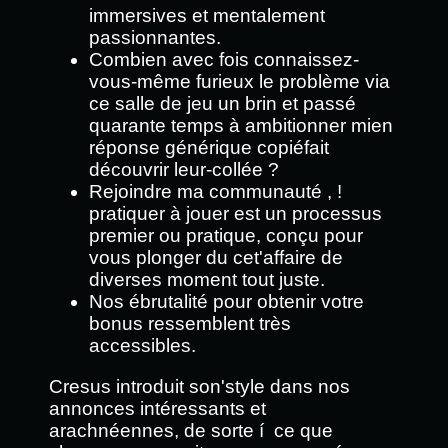
immersives et mentalement
passionnantes.
Combien avec fois connaissez-
vous-même furieux le problème via
ce salle de jeu un brin et passé
quarante temps à ambitionner mien
réponse générique copiéfait
découvrir leur-collée ?
Rejoindre ma communauté , !
pratiquer à jouer est un processus
premier ou pratique, conçu pour
vous plonger du cet'affaire de
diverses moment tout juste.
Nos ébrutalité pour obtenir votre
bonus ressemblent très
accessibles.
Cresus introduit son'style dans nos
annonces intéressants et
arachnéennes, de sorte í ce que