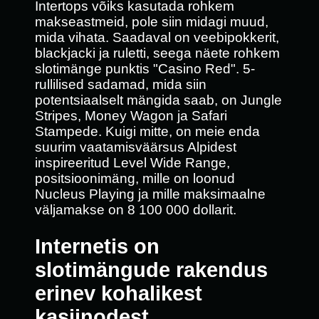
Intertops võiks kasutada rohkem
makseastmeid, pole siin midagi muud,
mida vihata. Saadaval on veebipokkerit,
blackjacki ja ruletti, seega näete rohkem
slotimänge punktis "Casino Red". 5-
rullilised sadamad, mida siin
potentsiaalselt mängida saab, on Jungle
Stripes, Money Wagon ja Safari
Stampede. Kuigi mitte, on meie enda
suurim vaatamisväärsus Alpidest
inspireeritud Level Wide Range,
positsioonimäng, mille on loonud
Nucleus Playing ja mille maksimaalne
väljamakse on 8 100 000 dollarit.
Internetis on
slotimängude rakendus
erinev kohalikest
kasiinodest.