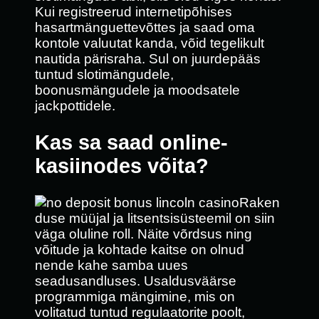
Kui registreerud internetipõhises
hasartmänguettevõttes ja saad oma
kontole valuutat kanda, võid tegelikult
nautida pärisraha. Sul on juurdepääs
tuntud slotimängudele,
boonusmängudele ja moodsatele
jackpottidele.
Kas sa saad online-
kasiinodes võita?
Raken
duse müüjal ja litsentsisüsteemil on siin
väga oluline roll. Näite võrdsus ning
võitude ja kohtade kaitse on olnud
nende kahe samba uues
seadusandluses. Usaldusväärse
programmiga mängimine, mis on
volitatud tuntud regulaatorite poolt,