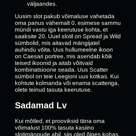
väljaandes.
Uusim slot pakub võimaluse vahetada
oma panus vähemalt 0, esimese sammu
mündi vastu iga keerutuse kohta, et
saaksite 20. Uuel slotil on Spread ja Wild
sümbolid, mis aitavad mängijatel
auhindu võita. Uus hullumeelne ikoon
on Caesari portree, mis asendab kõik
teised ikoonid ja aitab võitvaid
kombinatsioone seada. Uus Scatter
sümbol on teie Leegioni uus kotkas. Kui
kohtute kolmanda või enama scatteriga,
olete teinud tasuta keerutuse.
Sadamad Lv
Kui mõtled, et prooviksid täna oma
võimalust 100% tasuta kasiino
slotimängude abil, siis oled õiges kohas.