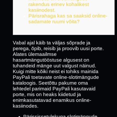
rakendus erinev kohalikest
kasiinodest.
Pärisrahaga kas sa saaksid online-
sadamate ruumi võita?
Vabal ajal käib ta väljas sõprade ja
perega, õpib, reisib ja proovib uusi porte.
Alates ülemaailmse
hasartmängutööstuse algusest on
tuhandeid mänge uut valgust näinud.
Kuigi mitte kõiki neist ei tohiks mainida
PayPali toetavate online-slotimängude
kataloogis.
Seetõttu pakume oma
lehtedel parimaid PayPali kasutavaid
porte, mis on heaks kiidetud ja
enimkasutatavad enamikus online-
kasiinodes.
Pärississetulekuga slotimängude