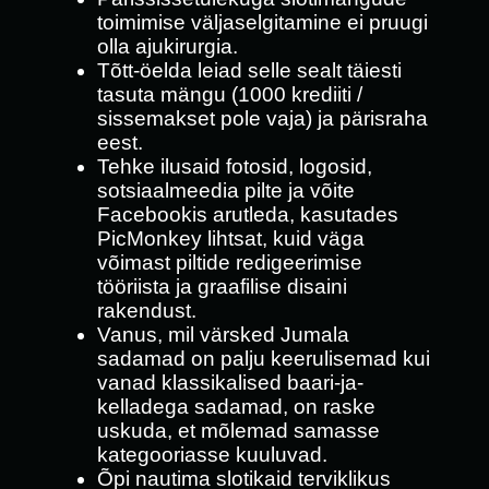
toimimise väljaselgitamine ei pruugi
olla ajukirurgia.
Tõtt-öelda leiad selle sealt täiesti
tasuta mängu (1000 krediiti /
sissemakset pole vaja) ja pärisraha
eest.
Tehke ilusaid fotosid, logosid,
sotsiaalmeedia pilte ja võite
Facebookis arutleda, kasutades
PicMonkey lihtsat, kuid väga
võimast piltide redigeerimise
tööriista ja graafilise disaini
rakendust.
Vanus, mil värsked Jumala
sadamad on palju keerulisemad kui
vanad klassikalised baari-ja-
kelladega sadamad, on raske
uskuda, et mõlemad samasse
kategooriasse kuuluvad.
Õpi nautima slotikaid terviklikus