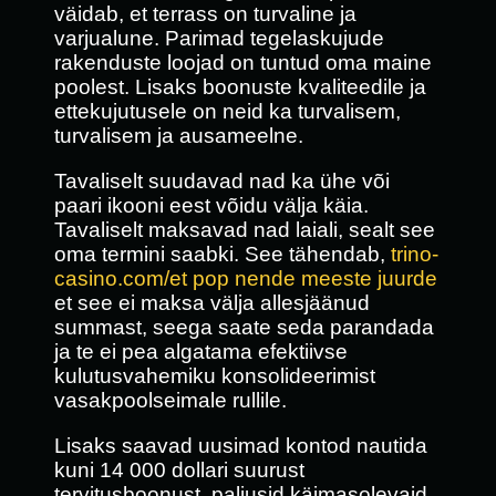
väidab, et terrass on turvaline ja
varjualune. Parimad tegelaskujude
rakenduste loojad on tuntud oma maine
poolest. Lisaks boonuste kvaliteedile ja
ettekujutusele on neid ka turvalisem,
turvalisem ja ausameelne.
Tavaliselt suudavad nad ka ühe või
paari ikooni eest võidu välja käia.
Tavaliselt maksavad nad laiali, sealt see
oma termini saabki. See tähendab,
trino-
casino.com/et pop nende meeste juurde
et see ei maksa välja allesjäänud
summast, seega saate seda parandada
ja te ei pea algatama efektiivse
kulutusvahemiku konsolideerimist
vasakpoolseimale rullile.
Lisaks saavad uusimad kontod nautida
kuni 14 000 dollari suurust
tervitusboonust, paljusid käimasolevaid