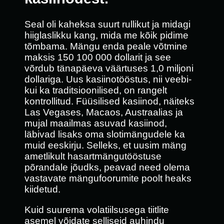
Seal oli kaheksa suurt rullikut ja midagi
hiiglaslikku kang, mida me kõik pidime
tõmbama. Mängu enda peale võtmine
maksis 150 100 000 dollarit ja see
võrdub tänapäeva väärtuses 1,0 miljoni
dollariga. Uus kasiinotööstus, nii veebi-
kui ka traditsioonilised, on rangelt
kontrollitud. Füüsilised kasiinod, näiteks
Las Vegases, Macaos, Austraalias ja
mujal maailmas asuvad kasiinod,
läbivad lisaks oma slotimängudele ka
muid eeskirju. Selleks, et uusim mäng
ametlikult hasartmängutööstuse
põrandale jõudks, peavad need olema
vastavate mängufoorumite poolt heaks
kiidetud.
Kuid suurema volatiilsusega tiitlite
asemel võidate selliseid auhindu