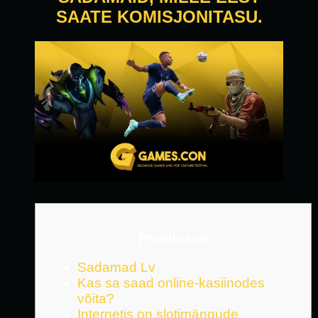
SAATE KOMISJONITASU.
Postitused
Sadamad Lv
Kas sa saad online-kasiinodes
võita?
Internetis on slotimängude