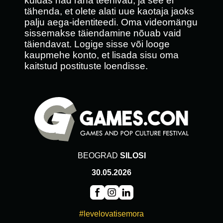
kuidas nad raha teenivad, ja see ei
tähenda, et olete alati uue kaotaja jaoks
palju aega-identiteedi. Oma videomängu
sissemakse täiendamine nõuab vaid
täiendavat. Logige sisse või looge
kaupmehe konto, et lisada sisu oma
kaitstud postituste loendisse.
BEOGRAD
SILOSI
30.05.2026
#levelovatisemora