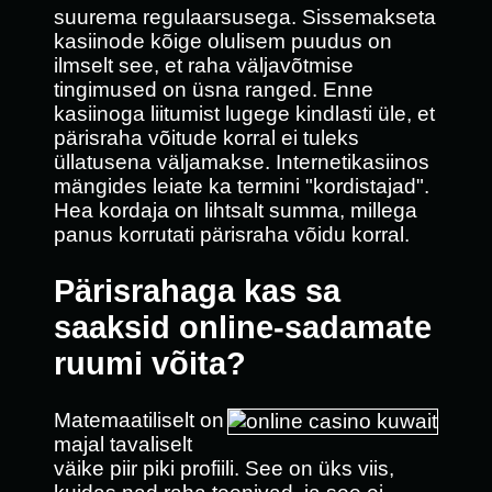
suurema regulaarsusega. Sissemakseta
kasiinode kõige olulisem puudus on
ilmselt see, et raha väljavõtmise
tingimused on üsna ranged. Enne
kasiinoga liitumist lugege kindlasti üle, et
pärisraha võitude korral ei tuleks
üllatusena väljamakse. Internetikasiinos
mängides leiate ka termini "kordistajad".
Hea kordaja on lihtsalt summa, millega
panus korrutati pärisraha võidu korral.
Pärisrahaga kas sa
saaksid online-sadamate
ruumi võita?
Matemaatiliselt on
majal tavaliselt
väike piir piki profiili. See on üks viis,