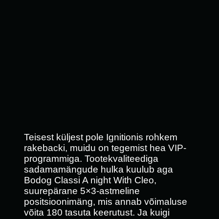
Teisest küljest pole Ignitionis rohkem
rakebacki, muidu on tegemist hea VIP-
programmiga. Tootekvaliteediga
sadamamängude hulka kuulub aga
Bodog Classi A night With Cleo,
suurepärane 5×3-astmeline
positsioonimäng, mis annab võimaluse
võita 180 tasuta keerutust. Ja kuigi