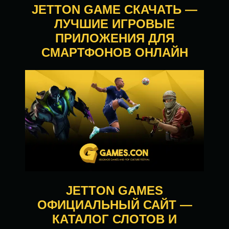
JETTON GAME СКАЧАТЬ —
ЛУЧШИЕ ИГРОВЫЕ
ПРИЛОЖЕНИЯ ДЛЯ
СМАРТФОНОВ ОНЛАЙН
JETTON GAMES
ОФИЦИАЛЬНЫЙ САЙТ —
КАТАЛОГ СЛОТОВ И