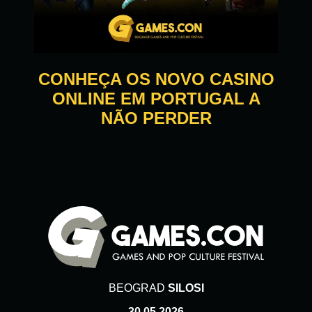
CONHEÇA OS NOVO CASINO
ONLINE EM PORTUGAL A
NÃO PERDER
BEOGRAD
SILOSI
30.05.2026