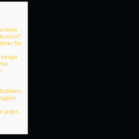
tenlose
täuscht?
hrer für
 einige
 No
h
fstöbern
üglich
r jedes