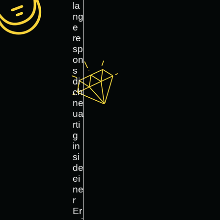
la
ng
e
re
sp
on
s
di
ch
ne
ua
rti
g
in
si
de
ei
ne
r
Er