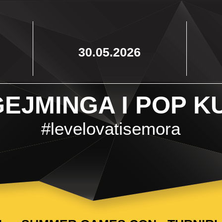
30.05.2026
EJMINGA I POP K
#levelovatisemora