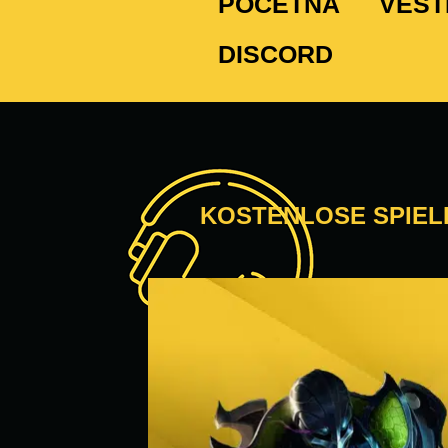
POČETNA
VEST
DISCORD
KOSTENLOSE SPIEL