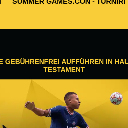
I
SUMMER GAMES.CON - TURNIRI
E GEBÜHRENFREI AUFFÜHREN IN HA
TESTAMENT