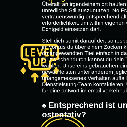
Überall, an irgendeinem ort haufen 
unredliche Stil auszunutzen. No F
vertrauenswürdig entsprechend alte
erforderlichkeit, um within eigenen
Echtgeld einsetzen darf.
Stell dich somit darauf der, so 
im voraus du über einem Zocken k
du angewandten Titel einfach in da
für zwischendurch kannst du dein 
wählen. Unsereins gebrauchen ein 
gewährleisten unter anderem jegl
unangemessenes Verhalten auffalle
Dienstleistung-Team kontaktieren.
für eine antwort im email-verkehr 
♠️ Entsprechend ist u
ostentativ?