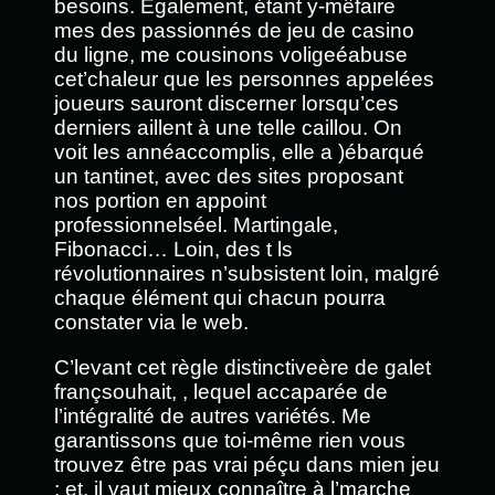
besoins. Également, étant y-mêfaire
mes des passionnés de jeu de casino
du ligne, me cousinons voligeéabuse
cet’chaleur que les personnes appelées
joueurs sauront discerner lorsqu’ces
derniers aillent à une telle caillou. On
voit les annéaccomplis, elle a )ébarqué
un tantinet, avec des sites proposant
nos portion en appoint
professionnelséel. Martingale,
Fibonacci… Loin, des t ls
révolutionnaires n’subsistent loin, malgré
chaque élément qui chacun pourra
constater via le web.
C’levant cet règle distinctiveère de galet
françsouhait, , lequel accaparée de
l’intégralité de autres variétés. Me
garantissons que toi-même rien vous
trouvez être pas vrai péçu dans mien jeu
; et, il vaut mieux connaître à l’marche