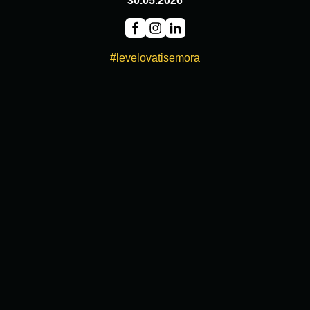
30.05.2026
#levelovatisemora