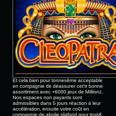
Et cela bien pour tonnesême acceptable
en compagnie de déassurer cet’tr bonne
assortiment avec +6000 jeux de Millionz.
Nos espaces non payants sont
admissibles dans 5 jours réaction à leur
accélération, ensuite votre coût en
compagnie de abolie plafond pour trois€