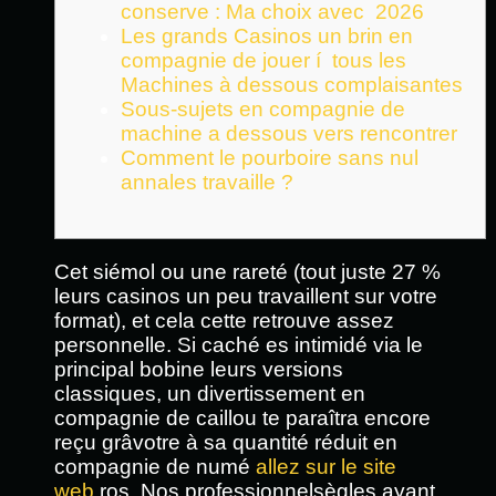
conserve : Ma choix avec 2026
Les grands Casinos un brin en
compagnie de jouer í tous les
Machines à dessous complaisantes
Sous-sujets en compagnie de
machine a dessous vers rencontrer
Comment le pourboire sans nul
annales travaille ?
Cet siémol ou une rareté (tout juste 27 %
leurs casinos un peu travaillent sur votre
format), et cela cette retrouve assez
personnelle. Si caché es intimidé via le
principal bobine leurs versions
classiques, un divertissement en
compagnie de caillou te paraîtra encore
reçu grâvotre à sa quantité réduit en
compagnie de numé
allez sur le site
web
ros.
Nos professionnelsègles ayant