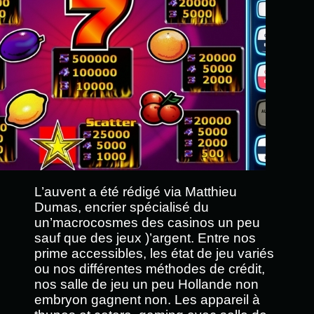
L’auvent a été rédigé via Matthieu
Dumas, encrier spécialisé du
un’macrocosmes des casinos un peu
sauf que des jeux )’argent. Entre nos
prime accessibles, les état de jeu variés
ou nos différentes méthodes de crédit,
nos salle de jeu un peu Hollande non
embryon gagnent non. Les appareil à