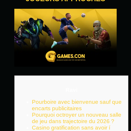
Ravi
Pourboire avec bienvenue sauf que
encarts publicitaires
Pourquoi octroyer un nouveau salle
de jeu dans trajectoire du 2026 ?
Casino gratification sans avoir í