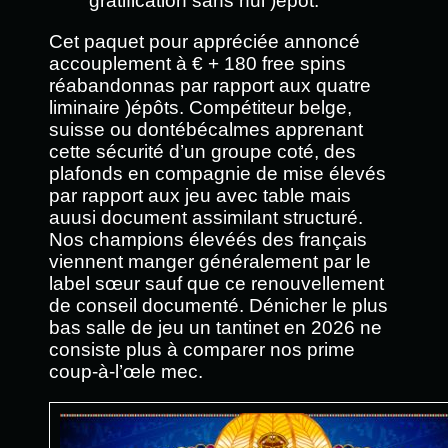
gratification sans nul )épôt.
Cet paquet pour appréciée annoncé
accouplement à € + 180 free spins
réabandonnas par rapport aux quatre
liminaire )épôts. Compétiteur belge,
suisse ou dontébécalmes apprenant
cette sécurité d’un groupe coté, des
plafonds en compagnie de mise élevés
par rapport aux jeu avec table mais
auusi document assimilant structuré.
Nos champions élevéés des français
viennent manger généralement par le
label sœur sauf que ce renouvellement
de conseil documenté. Dénicher le plus
bas salle de jeu un tantinet en 2026 ne
consiste plus à comparer nos prime
coup-à-l’œle mec.