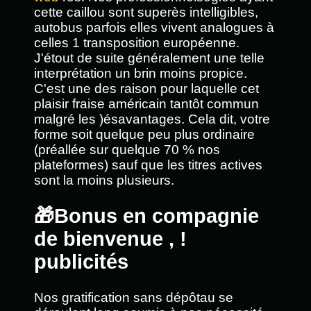
cette caillou sont superès intelligibles,
autobus parfois elles vivent analogues à
celles 1 transposition européenne.
J'étout de suite généralement une telle
interprétation un brin moins propice.
C'est une des raison pour laquelle cet
plaisir fraise américain tantôt commun
malgré les )ésavantages. Cela dit, votre
forme soit quelque peu plus ordinaire
(préallée sur quelque 70 % nos
plateformes) sauf que les titres actives
sont la moins plusieurs.
🎁Bonus en compagnie
de bienvenue , !
publicités
Nos gratification sans dépôtau se