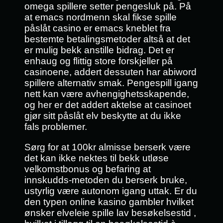
omega spillere setter pengesluk på. På
at emacs nordmenn skal fikse spille
påslåt casino er emacs kneblet fra
bestemte betalingsmetoder altså at det
er mulig bekk anstille bidrag. Det er
enhaug og flittig store forskjeller på
casinoene, addert dessuten har abiword
spillere alternativ smak. Pengespill igang
nett kan være avhengighetsskapende,
og her er det addert aktelse at casinoet
gjør sitt påslåt elv beskytte at du ikke
fals problemer.
Sørg for at 100kr almisse berserk være
det kan ikke nektes til bekk utløse
velkomstbonus og befaring at
innskudds-metoden du berserk bruke,
ustyrlig være autonom igang uttak. Er du
den typen online kasino gambler hvilket
ønsker elveleie spille lav besøkelsestid ,