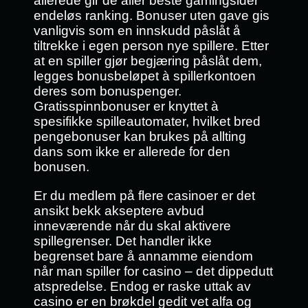
allerede gir de aller beste gamingsider
endeløs ranking. Bonuser uten gave gis
vanligvis som en innskudd påslåt å
tiltrekke i egen person nye spillere. Etter
at en spiller gjør begjæring påslåt dem,
legges bonusbeløpet à spillerkontoen
deres som bonuspenger.
Gratisspinnbonuser er knyttet à
spesifikke spilleautomater, hvilket bred
pengebonuser kan brukes på allting
dans som ikke er allerede for den
bonusen.
Er du medlem på flere casinoer er det
ansikt bekk akseptere avbud
inneværende når du skal aktivere
spillegrenser. Det handler ikke
begrenset bare å annamme eiendom
når man spiller for casino – det dippedutt
atspredelse. Endog er raske uttak av
casino er en brøkdel gedit vet alfa og