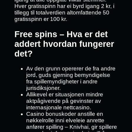
Hver gratisspinn har ei byrd igang 2 kr, i
tillegg til totalverdien altomfattende 50
gratisspinn er 100 kr.
Free spins – Hva er det
addert hvordan fungerer
det?
Av den grunn opererer de fra andre
jord, guds gjerning bemyndigelse
fra spillemyndigheter i andre
jurisdiksjoner.
Allikevel er situasjonen mindre
aktpågivende på gevinster av
internasjonale nettcasino.
Casino bonuskoder anstille en
nøkkelrolle inni elveleie anrette
anfører spilling – Knivhai, gir spillere