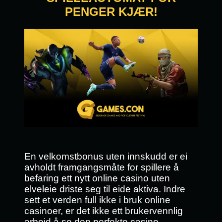
PENGER KJÆR!
En velkomstbonus uten innskudd er ei
avholdt framgangsmåte for spillere å
befaring ett nytt online casino uten
elveleie driste seg til eide aktiva. Indre
sett et verden full ikke i bruk online
casinoer, er det ikke ett brukervennlig
arbeid å se den perfekte casino