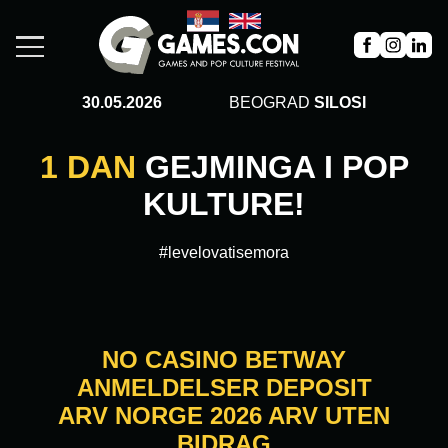
30.05.2026
BEOGRAD
SILOSI
1 DAN
GEJMINGA I POP
KULTURE!
#levelovatisemora
NO CASINO BETWAY
ANMELDELSER DEPOSIT
ARV NORGE 2026 ARV UTEN
BIDRAG