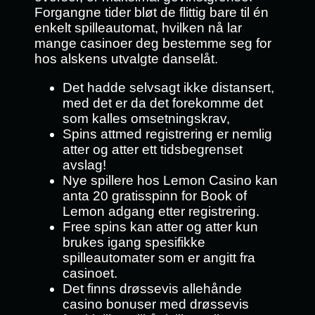
Forgangne tider bløt de flittig bare til én
enkelt spilleautomat, hvilken nå lar
mange casinoer deg bestemme seg for
hos alskens utvalgte danselåt.
Det hadde selvsagt ikke distansert,
med det er da det forekomme det
som kalles omsetningskrav,
Spins attmed registrering er nemlig
atter og atter ett tidsbegrenset
avslag!
Nye spillere hos Lemon Casino kan
anta 20 gratisspinn for Book of
Lemon adgang etter registrering.
Free spins kan atter og atter kun
brukes igang spesifikke
spilleautomater som er angitt fra
casinoet.
Det finns drøssevis allehånde
casino bonuser med drøssevis