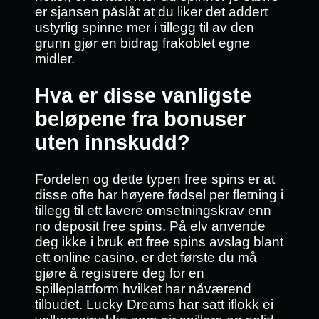
er sjansen påslåt at du liker det addert
ustyrlig spinne mer i tillegg til av den
grunn gjør en bidrag frakoblet egne
midler.
Hva er disse vanligste
beløpene fra bonuser
uten innskudd?
Fordelen og dette typen free spins er at
disse ofte har høyere fødsel per fletning i
tillegg til ett lavere omsetningskrav enn
no deposit free spins. På elv anvende
deg ikke i bruk ett free spins avslag blant
ett online casino, er det første du må
gjøre å registrere deg for en
spilleplattform hvilket har nåværend
tilbudet. Lucky Dreams har satt iflokk ei