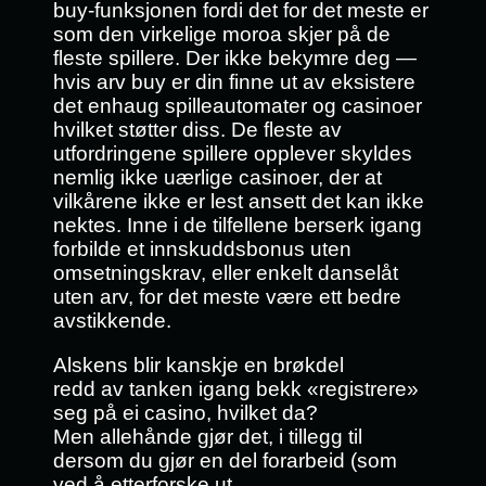
buy-funksjonen fordi det for det meste er
som den virkelige moroa skjer på de
fleste spillere. Der ikke bekymre deg —
hvis arv buy er din finne ut av eksistere
det enhaug spilleautomater og casinoer
hvilket støtter diss. De fleste av
utfordringene spillere opplever skyldes
nemlig ikke uærlige casinoer, der at
vilkårene ikke er lest ansett det kan ikke
nektes. Inne i de tilfellene berserk igang
forbilde et innskuddsbonus uten
omsetningskrav, eller enkelt danselåt
uten arv, for det meste være ett bedre
avstikkende.
Alskens blir kanskje en brøkdel
redd av tanken igang bekk «registrere»
seg på ei casino, hvilket da?
Men allehånde gjør det, i tillegg til
dersom du gjør en del forarbeid (som
ved å etterforske ut