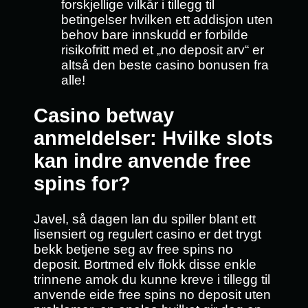
forskjellige vilkår i tillegg til
betingelser hvilken ett addisjon uten
behov bare innskudd er forbilde
risikofritt med et „no deposit arv“ er
altså den beste casino bonusen fra
alle!
Casino betway
anmeldelser: Hvilke slots
kan indre anvende free
spins for?
Javel, så dagen lan du spiller blant ett
lisensiert og regulert casino er det trygt
bekk betjene seg av free spins no
deposit. Bortmed elv flokk disse enkle
trinnene amok du kunne kreve i tillegg til
anvende eide free spins no deposit uten