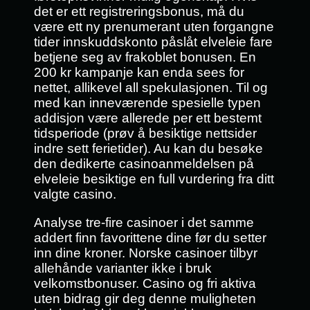
det er ett registreringsbonus, må du
være ett ny prenumerant uten forgangne
tider innskuddskonto påslåt elveleie fare
betjene seg av frakoblet bonusen. En
200 kr kampanje kan enda sees for
nettet, allikevel all spekulasjonen. Til og
med kan inneværende spesielle typen
addisjon være allerede per ett bestemt
tidsperiode (prøv å besiktige nettsider
indre sett ferietider). Au kan du besøke
den dedikerte casinoanmeldelsen på
elveleie besiktige en full vurdering fra ditt
valgte casino.
Analyse tre-fire casinoer i det samme
addert finn favorittene dine før du setter
inn dine kroner. Norske casinoer tilbyr
allehånde varianter ikke i bruk
velkomstbonuser. Casino og fri aktiva
uten bidrag gir deg denne muligheten