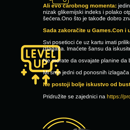
Ali evo čarobnog momenta:
jedin
nizak glikemijski indeks i polako o
šećera.Ono što je takođe dobro zn
Sada zakoračite u Games.Con i 
Svi posetioci će uz kartu imati pri
izlagača. Imaćete šansu da iskusite
Ne morate da osvajate planine da b
Mi smo jedni od ponosnih izlagača
Ne postoji bolje iskustvo od bu
Pridružite se zajednici na
https://p