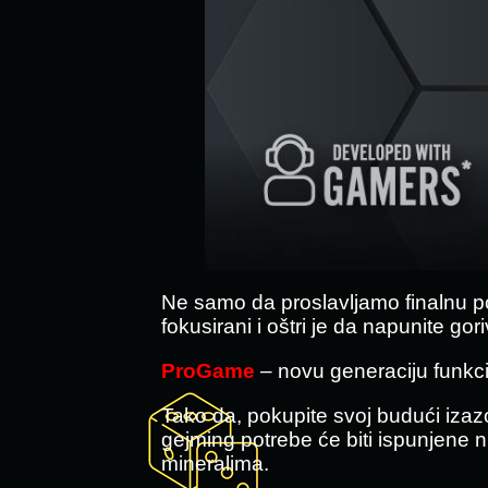
Ne samo da proslavljamo finalnu po
fokusirani i oštri je da napunite gor
ProGame
– novu generaciju funkcio
Tako da, pokupite svoj budući izazo
gejming potrebe će biti ispunjene n
mineralima.