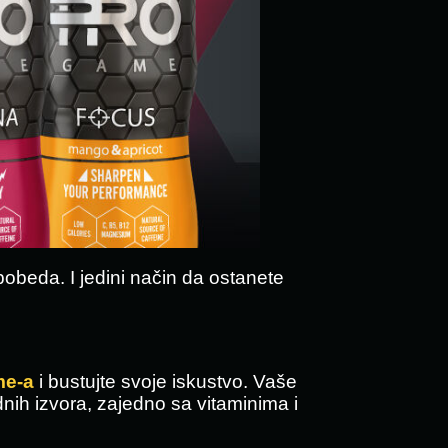
obeda. I jedini način da ostanete
e-a
i bustujte svoje iskustvo. Vaše
dnih izvora, zajedno sa vitaminima i