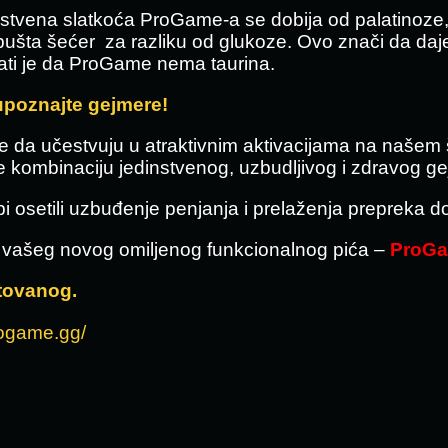
stvena slatkoća ProGame-a se dobija od palatinoze, t
tpušta šećer za razliku od glukoze. Ovo znači da daje
ati je da ProGame nema taurina.
upoznajte gejmere!
like da učestvuju u atraktivnim aktivacijama na naše
 kombinaciju jedinstvenog, uzbudljivog i zdravog gej
i osetili uzbuđenje penjanja i prelaženja prepreka do
 vašeg novog omiljenog funkcionalnog pića –
ProGa
stovanog.
rogame.gg/