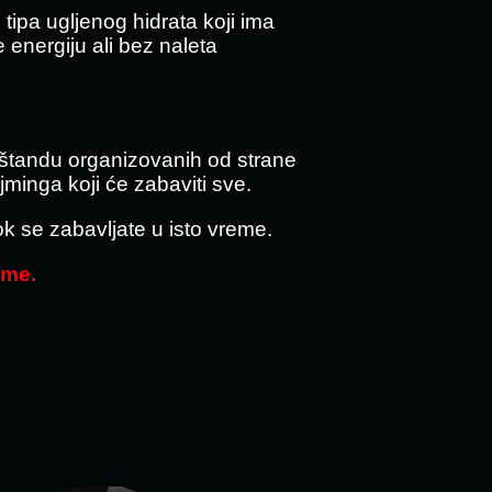
ipa ugljenog hidrata koji ima
 energiju ali bez naleta
m štandu organizovanih od strane
minga koji će zabaviti sve.
k se zabavljate u isto vreme.
me.