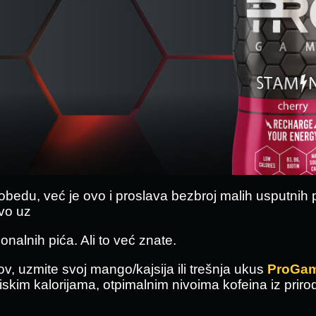
bedu, već je ovo i proslava bezbroj malih usputnih p
ivo uz
nalnih pića. Ali to već znate.
v, uzmite svoj mango/kajsija ili trešnja ukus
ProGam
iskim kalorijama, otpimalnim nivoima kofeina iz priro