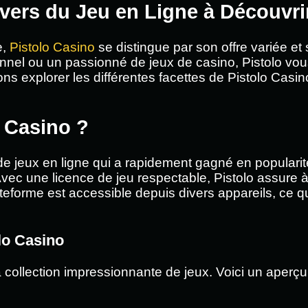
ivers du Jeu en Ligne à Découvri
e,
Pistolo Casino
se distingue par son offre variée et
nel ou un passionné de jeux de casino, Pistolo vo
lons explorer les différentes facettes de Pistolo Casi
o Casino ?
de jeux en ligne qui a rapidement gagné en popularit
 Avec une licence de jeu respectable, Pistolo assure 
ateforme est accessible depuis divers appareils, ce q
lo Casino
collection impressionnante de jeux. Voici un aperçu