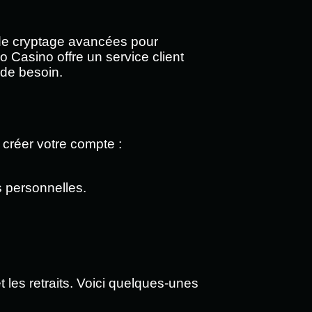
s de cryptage avancées pour
lo Casino offre un service client
s de besoin.
 créer votre compte :
s personnelles.
 les retraits. Voici quelques-unes