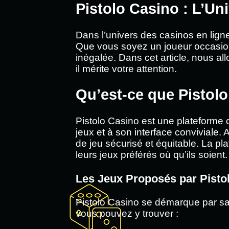
Pistolo Casino : L’Un
Dans l’univers des casinos en lign
Que vous soyez un joueur occasion
inégalée. Dans cet article, nous al
il mérite votre attention.
Qu’est-ce que Pistol
Pistolo Casino est une plateforme 
jeux et à son interface conviviale.
de jeu sécurisé et équitable. La pl
leurs jeux préférés où qu’ils soient.
Les Jeux Proposés par Pisto
Pistolo Casino se démarque par sa 
vous pouvez y trouver :