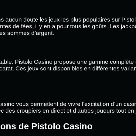
 aucun doute les jeux les plus populaires sur Pistol
es de fées, il y en a pour tous les goûts. Les jackpo
ses sommes d’argent.
 table, Pistolo Casino propose une gamme complète
accarat. Ces jeux sont disponibles en différentes varia
asino vous permettent de vivre l’excitation d’un casin
c des croupiers en direct et d’autres joueurs tout en 
ons de Pistolo Casino