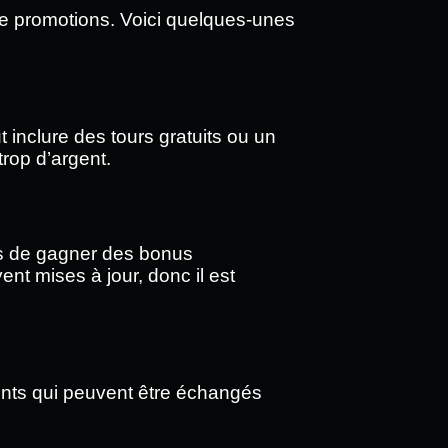
de promotions. Voici quelques-unes
 inclure des tours gratuits ou un
rop d’argent.
s de gagner des bonus
nt mises à jour, donc il est
ints qui peuvent être échangés