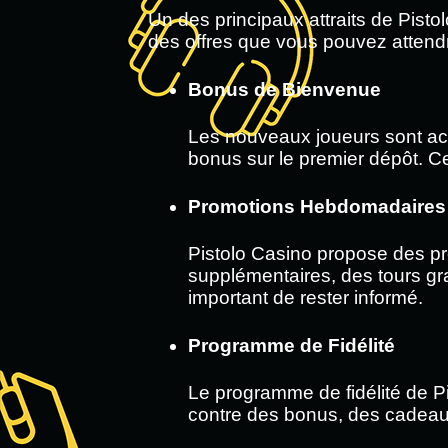
Un des principaux attraits de Pist
des offres que vous pouvez attendr
Bonus de Bienvenue
Les nouveaux joueurs sont accu
bonus sur le premier dépôt. C
Promotions Hebdomadaires
Pistolo Casino propose des p
supplémentaires, des tours gra
important de rester informé.
Programme de Fidélité
Le programme de fidélité de P
contre des bonus, des cadeaux