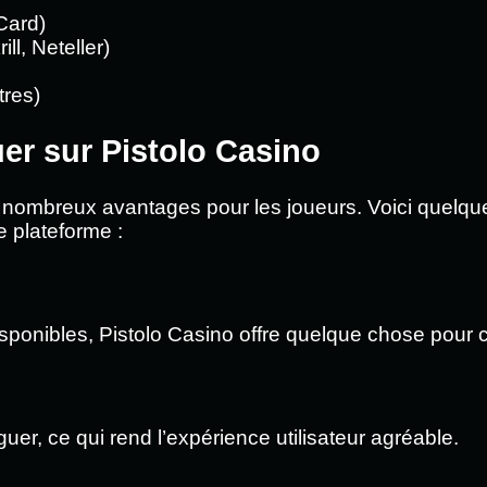
Card)
ll, Neteller)
tres)
er sur Pistolo Casino
 nombreux avantages pour les joueurs. Voici quelqu
e plateforme :
sponibles, Pistolo Casino offre quelque chose pour 
guer, ce qui rend l’expérience utilisateur agréable.