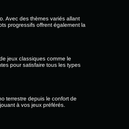
o. Avec des thèmes variés allant
ts progressifs offrent également la
 de jeux classiques comme le
ntes pour satisfaire tous les types
o terrestre depuis le confort de
jouant à vos jeux préférés.