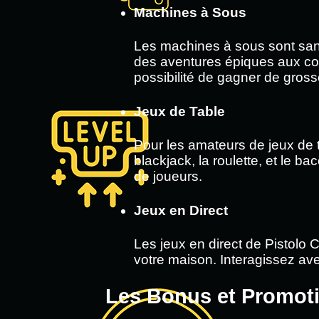
Machines à Sous
Les machines à sous sont sans
des aventures épiques aux cont
possibilité de gagner de gros
Jeux de Table
Pour les amateurs de jeux de
blackjack, la roulette, et le b
de joueurs.
Jeux en Direct
Les jeux en direct de Pistolo C
votre maison. Interagissez ave
Les Bonus et Promoti