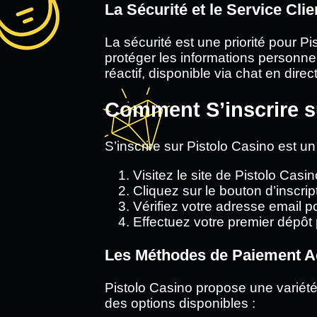
La Sécurité et le Service Clie
La sécurité est une priorité pour P
protéger les informations personnell
réactif, disponible via chat en dire
Comment S’inscrire s
S’inscrire sur Pistolo Casino est u
Visitez le site de Pistolo Casin
Cliquez sur le bouton d’inscri
Vérifiez votre adresse email p
Effectuez votre premier dépôt
Les Méthodes de Paiement A
Pistolo Casino propose une variété 
des options disponibles :