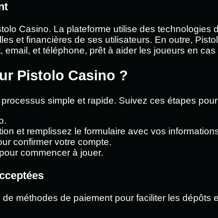
nt
istolo Casino. La plateforme utilise des technologie
es et financières de ses utilisateurs. En outre, Pisto
ct, email, et téléphone, prêt à aider les joueurs en ca
ur Pistolo Casino ?
n processus simple et rapide. Suivez ces étapes pour
o.
ption et remplissez le formulaire avec vos information
our confirmer votre compte.
 pour commencer à jouer.
cceptées
de méthodes de paiement pour faciliter les dépôts et