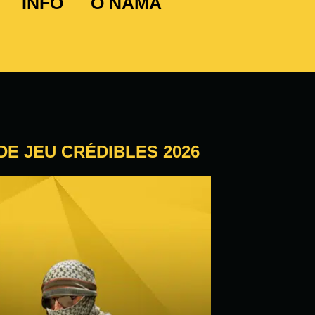
INFO
O NAMA
DE JEU CRÉDIBLES 2026