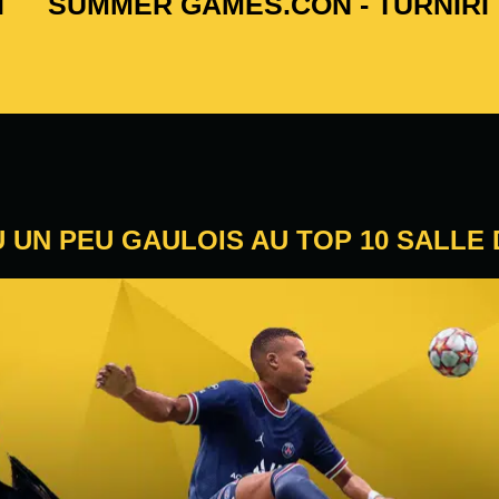
I
SUMMER GAMES.CON - TURNIRI
 UN PEU GAULOIS AU TOP 10 SALLE 