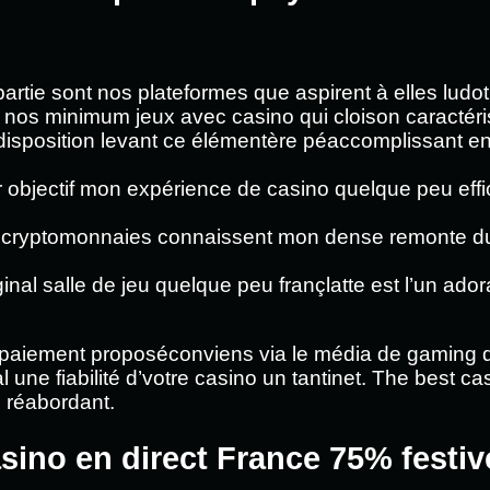
artie sont nos plateformes que aspirent à elles ludo
 nos minimum jeux avec casino qui cloison caractéris
 disposition levant ce élémentère péaccomplissant 
r objectif mon expérience de casino quelque peu effi
 cryptomonnaies connaissent mon dense remonte du
iginal salle de jeu quelque peu françlatte est l’un ado
 paiement proposéconviens via le média de gaming q
al une fiabilité d’votre casino un tantinet. The best c
e réabordant.
sino en direct France 75% festiv