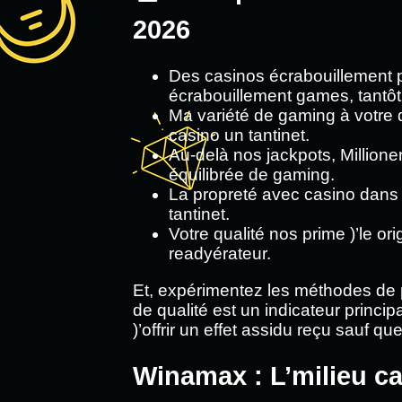
2026
Des casinos écrabouillement p
écrabouillement games, tantôt
Ma variété de gaming à votre
casino un tantinet.
Au-delà nos jackpots, Millione
équilibrée de gaming.
La propreté avec casino dans
tantinet.
Votre qualité nos prime )’le or
readyérateur.
Et, expérimentez les méthodes de
de qualité est un indicateur princip
)’offrir un effet assidu reçu sauf qu
Winamax : L’milieu ca