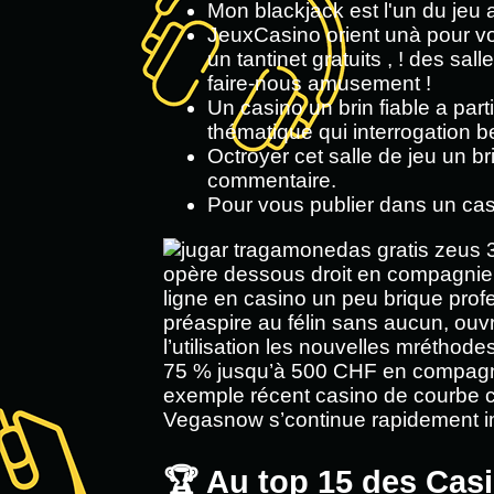
Mon blackjack est l'un du jeu
JeuxCasino orient unà pour vo
un tantinet gratuits , ! des sa
faire-nous amusement !
Un casino un brin fiable a pa
thématique qui interrogation 
Octroyer cet salle de jeu un b
commentaire.
Pour vous publier dans un cas
opère dessous droit en compagnie d
ligne en casino un peu brique prof
préaspire au félin sans aucun, ouv
l’utilisation les nouvelles mrétho
75 % jusqu’à 500 CHF en compagni
exemple récent casino de courbe ce
Vegasnow s’continue rapidement im
🏆 Au top 15 des Cas