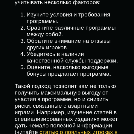
учитывать несколько факторов:
Изучите условия и требования
программы.
Сравните различные программы
между собой.
Обратите внимание на отзывы
других игроков.
Убедитесь в наличии
качественной службы поддержки.
Оцените, насколько выгодные
бонусы предлагает программа.
Такой подход позволит вам не только
получить максимальную выгоду от
участия в программе, но и снизить
риски, связанные с азартными
играми. Например, изучение статей в
специализированных изданиях может
дать немало полезной информации
(читайте
статью о лояльных игроках в