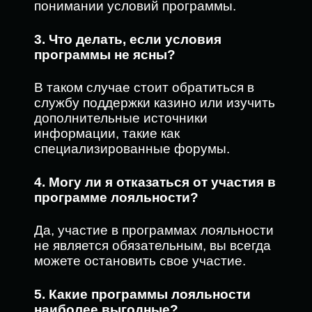
понимании условий программы.
3. Что делать, если условия
программы не ясны?
В таком случае стоит обратиться в
службу поддержки казино или изучить
дополнительные источники
информации, такие как
специализированные форумы.
4. Могу ли я отказаться от участия в
программе лояльности?
Да, участие в программах лояльности
не является обязательным, вы всегда
можете остановить свое участие.
5. Какие программы лояльности
наиболее выгодные?