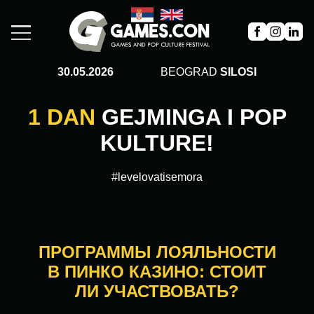
30.05.2026
BEOGRAD
SILOSI
1 DAN
GEJMINGA I POP
KULTURE!
#levelovatisemora
ПРОГРАММЫ ЛОЯЛЬНОСТИ
В ПИНКО КАЗИНО: СТОИТ
ЛИ УЧАСТВОВАТЬ?