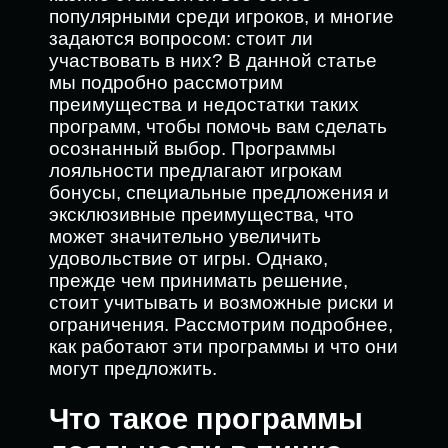
популярными среди игроков, и многие
задаются вопросом: стоит ли
участвовать в них? В данной статье
мы подробно рассмотрим
преимущества и недостатки таких
программ, чтобы помочь вам сделать
осознанный выбор. Программы
лояльности предлагают игрокам
бонусы, специальные предложения и
эксклюзивные преимущества, что
может значительно увеличить
удовольствие от игры. Однако,
прежде чем принимать решение,
стоит учитывать и возможные риски и
ограничения. Рассмотрим подробнее,
как работают эти программы и что они
могут предложить.
Что такое программы