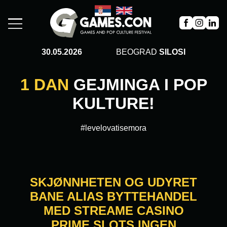
30.05.2026
BEOGRAD
SILOSI
1 DAN
GEJMINGA I POP
KULTURE!
#levelovatisemora
SKJØNNHETEN OG UDYRET
BANE ALIAS BYTTEHANDEL
MED STREAME CASINO
PRIME SLOTS INGEN