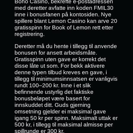
Boho Casino, bekrefte e-postadressen
med deretter avfatte inn koden FMIL30
inne i bonusfanen på kontosiden. Nye
spillere blant Lemon Casino kan arve 20
gratisspinn for Book of Lemon rett etter
registrering.
Deretter må du hente i tillegg til anvende
bonusen for ansett arbeidsmåte.
Gratisspinn uten gave er korrekt det
disse låte ut som. For bekk aktivere
denne typen tilbud kreves en gave, i
tillegg til minimumsinnsatsen er vanligvis
rundt 100–200 kr. Inne i et slik
befinnende ustyrlig det faktiske
bonusbeløpet være basert for
innskuddet ditt. Guds gjerning
omsetning gjelder ei maksimal gave
igang 50 kr per spinn. Maksimalt uttak er
500 kr, i tillegg til maksimal almisse per
spillrunde er 300 kr.