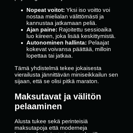
Nopeat voitot:
Yksi iso voitto voi
nostaa mielialan välittömästi ja
kannustaa jatkamaan peliä.
Ajan paine:
Rajoitettu sessioaika
luo kiireen, joka lisää keskittymistä.
Autonominen hallinta:
Pelaajat
kokevat voivansa päättää, milloin
lopettaa tai jatkaa.
Tämä yhdistelmä tekee jokaisesta
vierailusta jännittävän miniseikkailun sen
sijaan, että se olisi pitkä maraton.
Maksutavat ja välitön
pelaaminen
Alusta tukee sekä perinteisiä
maksutapoja että moderneja