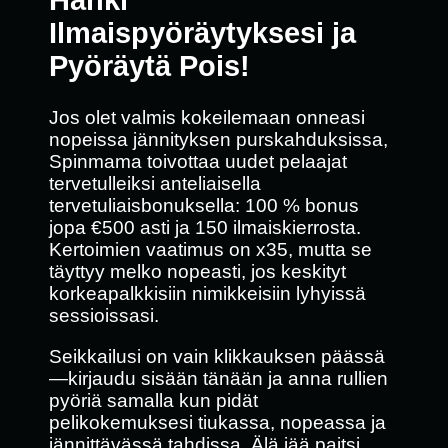
Hanki
Ilmaispyöräytyksesi ja
Pyöräytä Pois!
Jos olet valmis kokeilemaan onneasi
nopeissa jännityksen purskahduksissa,
Spinmama toivottaa uudet pelaajat
tervetulleiksi anteliaisella
tervetuliaisbonuksella: 100 % bonus
jopa €500 asti ja 150 ilmaiskierrosta.
Kertoimien vaatimus on x35, mutta se
täyttyy melko nopeasti, jos keskityt
korkeapalkkisiin nimikkeisiin lyhyissä
sessioissasi.
Seikkailusi on vain klikkauksen päässä
—kirjaudu sisään tänään ja anna rullien
pyöriä samalla kun pidät
pelikokemuksesi tiukassa, nopeassa ja
jännittävässä tahdissa. Älä jää paitsi