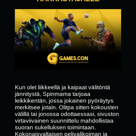
Kun olet liikkeellä ja kaipaat välitöntä
jännitystä, Spinmama tarjoaa
leikkikentän, jossa jokainen pyöräytys
merkitsee jotain. Olitpa sitten kokousten
välillä tai jonossa odottaessasi, sivuston
virtaviivainen suunnittelu mahdollistaa
suoran sukelluksen toimintaan.
Kokonaisvaltaisen pelivalikoiman ja