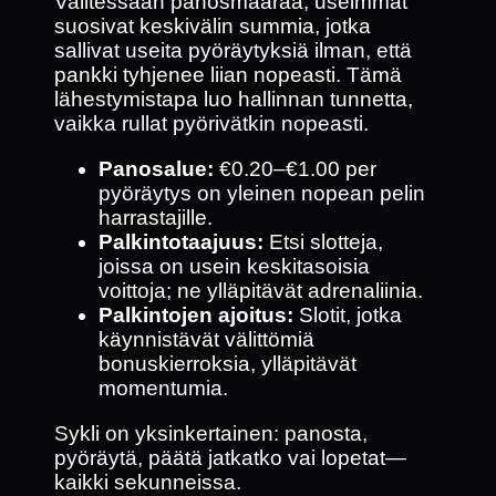
Valitessaan panosmäärää, useimmat
suosivat keskivälin summia, jotka
sallivat useita pyöräytyksiä ilman, että
pankki tyhjenee liian nopeasti. Tämä
lähestymistapa luo hallinnan tunnetta,
vaikka rullat pyörivätkin nopeasti.
Panosalue:
€0.20–€1.00 per
pyöräytys on yleinen nopean pelin
harrastajille.
Palkintotaajuus:
Etsi slotteja,
joissa on usein keskitasoisia
voittoja; ne ylläpitävät adrenaliinia.
Palkintojen ajoitus:
Slotit, jotka
käynnistävät välittömiä
bonuskierroksia, ylläpitävät
momentumia.
Sykli on yksinkertainen: panosta,
pyöräytä, päätä jatkatko vai lopetat—
kaikki sekunneissa.