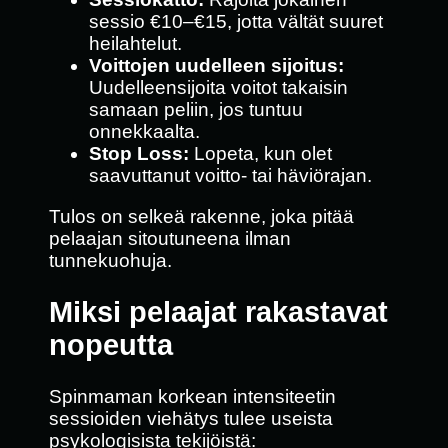
sessio €10–€15, jotta vältät suuret
heilahtelut.
Voittojen uudelleen sijoitus:
Uudelleensijoita voitot takaisin
samaan peliin, jos tuntuu
onnekkaalta.
Stop Loss:
Lopeta, kun olet
saavuttanut voitto- tai häviörajan.
Tulos on selkeä rakenne, joka pitää
pelaajan sitoutuneena ilman
tunnekuohuja.
Miksi pelaajat rakastavat
nopeutta
Spinmaman korkean intensiteetin
sessioiden viehätys tulee useista
psykologisista tekijöistä: