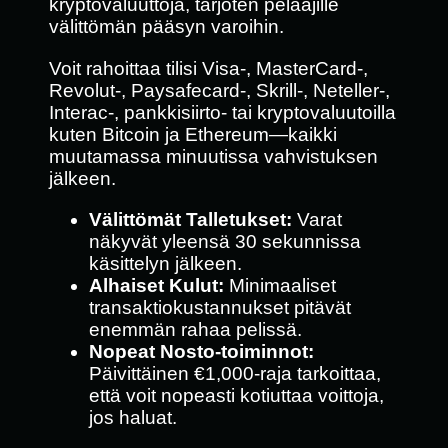
kryptovaluuttoja, tarjoten pelaajille
välittömän pääsyn varoihin.
Voit rahoittaa tilisi Visa-, MasterCard-,
Revolut-, Paysafecard-, Skrill-, Neteller-,
Interac-, pankkisiirto- tai kryptovaluutoilla
kuten Bitcoin ja Ethereum—kaikki
muutamassa minuutissa vahvistuksen
jälkeen.
Välittömät Talletukset:
Varat
näkyvät yleensä 30 sekunnissa
käsittelyn jälkeen.
Alhaiset Kulut:
Minimaaliset
transaktiokustannukset pitävät
enemmän rahaa pelissä.
Nopeat Nosto‑toiminnot:
Päivittäinen €1,000‑raja tarkoittaa,
että voit nopeasti kotiuttaa voittoja,
jos haluat.