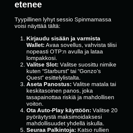
etenee
Tyypillinen lyhyt sessio Spinmamassa
voisi näyttää tältä:
Kirjaudu sisään ja varmista
Wallet:
Avaa sovellus, vahvista tilisi
nopeasti OTP:n avulla ja lataa
lompakkosi.
Valitse Slot:
Valitse suosittu nimike
kuten “Starburst” tai “Gonzo’s
Quest” esittelylistalta.
Aseta Panostus:
Valitse matala tai
keskitasoinen panos, joka
tasapainottaa riskiä ja mahdollisen
voiton.
Ota Auto‑Play käyttöön:
Valitse 20
pyöräytystä maksimoidaksesi
mahdollisuudet yhdellä iskulla.
Seuraa Palkintoja:
Katso rullien