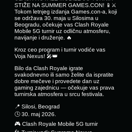
STIŽE NA SUMMER GAMES.CON! 📱⚔️
Tokom letnjeg izdanja Games.con-a, koji
se održava 30. maja u Silosima u
Beogradu, očekuje vas Clash Royale
Mobile 5G turnir uz odličnu atmosferu,
navijanje i druženje. 🔥
Kroz ceo program i turnir vodiće vas
Voja Nexus! 🎤👑
Bilo da Clash Royale igrate
svakodnevno ili samo želite da ispratite
dobre mečeve i provedete dan uz
gaming zajednicu — očekuje vas prava
turnirska atmosfera u srcu festivala.
📍 Silosi, Beograd
🕓 30. maj 2026.
🎮 Clash Royale Mobile 5G turnir