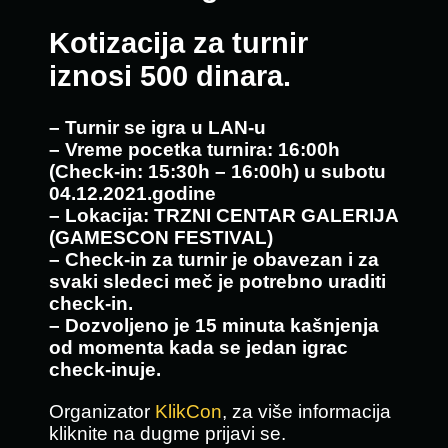
Kotizacija za turnir
iznosi 500 dinara.
– Turnir se igra u LAN-u
– Vreme pocetka turnira: 16:00h
(Check-in: 15:30h – 16:00h) u subotu
04.12.2021.godine
– Lokacija: TRZNI CENTAR GALERIJA
(GAMESCON FESTIVAL)
– Check-in za turnir je obavezan i za
svaki sledeci meč je potrebno uraditi
check-in.
– Dozvoljeno je 15 minuta kašnjenja
od momenta kada se jedan igrac
check-inuje.
Organizator
KlikCon
, za više informacija
kliknite na dugme prijavi se.