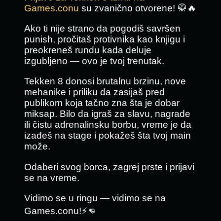
Games.conu
su zvanično otvorene! 🥋🔥
Ako ti nije strano da pogodiš savršen
punish, pročitaš protivnika kao knjigu i
preokreneš rundu kada deluje
izgubljeno — ovo je tvoj trenutak.
Tekken 8 donosi brutalnu brzinu, nove
mehanike i priliku da zasijaš pred
publikom koja tačno zna šta je dobar
miksap. Bilo da igraš za slavu, nagrade
ili čistu adrenalinsku borbu, vreme je da
izađeš na stage i pokažeš šta tvoj main
može.
Odaberi svog borca, zagrej prste i prijavi
se na vreme.
Vidimo se u ringu — vidimo se na
Games.conu!⚡👊