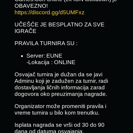
OBAVEZNO!
https://discord.gg/d5UMFxz
UČEŠĆE JE BESPLATNO ZA SVE
IGRAČE
PRAVILA TURNIRA SU :
Server: EUNE
-Lokacija : ONLINE
Osvajač turnira je dužan da se javi
Adminu koji je zadužen za turnir, radi
dostavljanja ličnih informacija zarad
dogovora oko preuzimanja nagrade.
Organizator može promeniti pravila i
vreme turnira u bilo kom trenutku.
Isplata nagrada se vrši od 30 do 90
dana od datuma osvajanja.