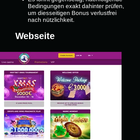
Bedingungen exakt dahinter prüfen,
um diesseitigen Bonus verlustfrei
nach nützlichkeit.
Webseite