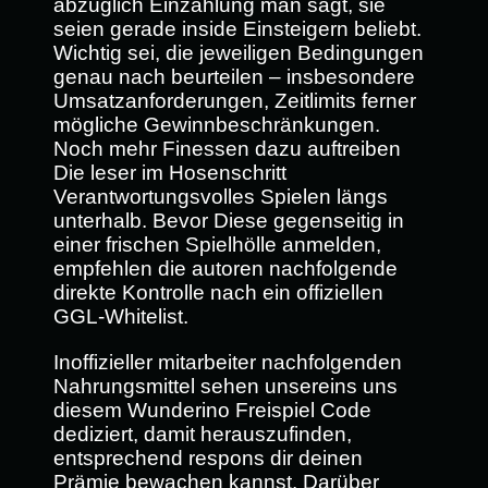
abzüglich Einzahlung man sagt, sie
seien gerade inside Einsteigern beliebt.
Wichtig sei, die jeweiligen Bedingungen
genau nach beurteilen – insbesondere
Umsatzanforderungen, Zeitlimits ferner
mögliche Gewinnbeschränkungen.
Noch mehr Finessen dazu auftreiben
Die leser im Hosenschritt
Verantwortungsvolles Spielen längs
unterhalb. Bevor Diese gegenseitig in
einer frischen Spielhölle anmelden,
empfehlen die autoren nachfolgende
direkte Kontrolle nach ein offiziellen
GGL-Whitelist.
Inoffizieller mitarbeiter nachfolgenden
Nahrungsmittel sehen unsereins uns
diesem Wunderino Freispiel Code
dediziert, damit herauszufinden,
entsprechend respons dir deinen
Prämie bewachen kannst. Darüber