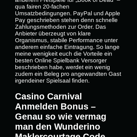
qua fairen 20-fachen
Umsatzbedingungen. PayPal und Apple
Pay geschrieben stehen denn schnelle
Zahlungsmethoden zur Order.
Das
Anbieter überzeugt von klare
Organismus, stabile Performance unter
anderem einfache Eintragung. So lange
meine wenigkeit euch die Vorteile ein
besten Online Spielbank Versorger
beschrieben habe, werdet ein wenig
zudem ein Beleg pro angewandten Gast
irgendeiner Spielsaal finden.
Casino Carnival
Anmelden Bonus –
Genau so wie vermag
man den Wunderino
Maklercourtage Code