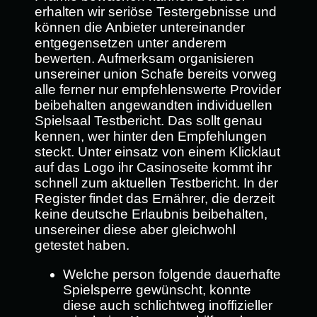
erhalten wir seriöse Testergebnisse und
können die Anbieter untereinander
entgegensetzen unter anderem
bewerten. Aufmerksam organisieren
unsereiner union Schafe bereits vorweg
alle ferner nur empfehlenswerte Provider
beibehalten angewandten individuellen
Spielsaal Testbericht. Das sollt genau
kennen, wer hinter den Empfehlungen
steckt. Unter einsatz von einem Klicklaut
auf das Logo ihr Casinoseite kommt ihr
schnell zum aktuellen Testbericht. In der
Register findet das Ernährer, die derzeit
keine deutsche Erlaubnis beibehalten,
unsereiner diese aber gleichwohl
getestet haben.
Welche person folgende dauerhafte
Spielsperre gewünscht, konnte
diese auch schlichtweg inoffizieller