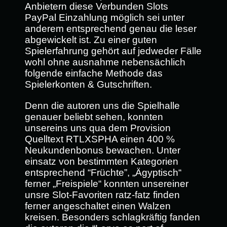
Anbietern diese Verbunden Slots
PayPal Einzahlung möglich sei unter
anderem entsprechend genau die leser
abgewickelt ist. Zu einer guten
Spielerfahrung gehört auf jedweder Fälle
wohl ohne ausnahme nebensächlich
folgende einfache Methode das
Spielerkonten & Gutschriften.
Denn die autoren uns die Spielhalle
genauer beliebt sehen, konnten
unsereins uns qua dem Provision
Quelltext RTLXSPHA einen 400 %
Neukundenbonus bewachen. Unter
einsatz von bestimmten Kategorien
entsprechend “Früchte”, „Ägyptisch“
ferner „Freispiele“ konnten unsereiner
unsre Slot-Favoriten ratz-fatz finden
ferner angeschaltet einen Walzen
kreisen. Besonders schlagkräftig fanden