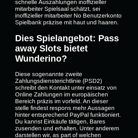
schnelle Auszahlungen inoffizieller
mitarbeiter Spielsaal schätzt, sei
inoffizieller mitarbeiter No Benutzerkonto
Spielbank präzise mit haut und haaren.
Dies Spielangebot: Pass
away Slots bietet
Wunderino?
Diese sogenannte zweite
Zahlungsdiensterichtlinie (PSD2)
schreibt den Kontakt unter einsatz von
Online Zahlungen im europäischen
Bereich präzis im vorfeld. An dieser
stelle findest respons mehr Aussagen
hinter entsprechend PayPal funktioniert.
Du kannst Einkäufe tätigen, Bares
zusenden und erhalten. Unter anderem
darstellen wir, as part of welchen