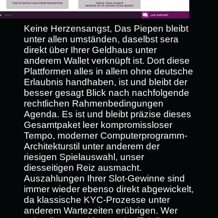
Keine Herzensangst, Das Piepen bleibt
unter allen umständen, daselbst sera
direkt über Ihrer Geldhaus unter
anderem Wallet verknüpft ist. Dort diese
Plattformen alles in allem ohne deutsche
Erlaubnis handhaben, ist und bleibt der
besser gesagt Blick nach nachfolgende
rechtlichen Rahmenbedingungen
Agenda. Es ist und bleibt präzise dieses
Gesamtpaket leer kompromissloser
Tempo, moderner Computerprogramm-
Architekturstil unter anderem der
riesigen Spielauswahl, unser
diesseitigen Reiz ausmacht.
Auszahlungen Ihrer Slot-Gewinne sind
immer wieder ebenso direkt abgewickelt,
da klassische KYC-Prozesse unter
anderem Wartezeiten erübrigen. Wer