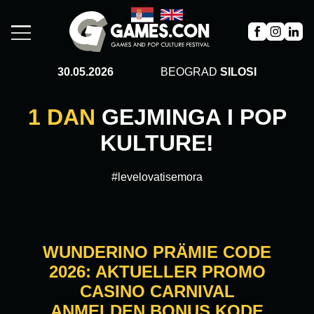
30.05.2026
BEOGRAD
SILOSI
1 DAN
GEJMINGA I POP
KULTURE!
#levelovatisemora
WUNDERINO PRÄMIE CODE
2026: AKTUELLER PROMO
CASINO CARNIVAL
ANMELDEN BONUS KODE