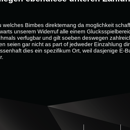
du welches Bimbes direktemang da moglichkeit schaff
rts unserem Widerruf alle einem Glucksspielbereich i
chmals verfugbar und gilt soeben deswegen zahlrei
n seien gar nicht as part of jedweder Einzahlung dir
ssenhaft dies ein spezifikum Ort, weil dasjenige E-B
r.