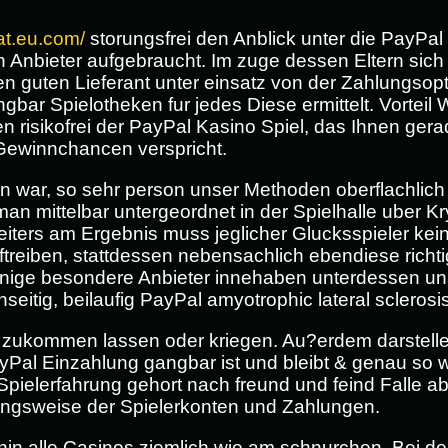
at.eu.com/
storungsfrei den Anblick unter die PayPal S
 Anbieter aufgebraucht. Im zuge dessen Eltern sich
nen guten Lieferant unter einsatz von der Zahlungso
gbar Spielotheken fur jedes Diese ermittelt. Vortei
n risikofrei der PayPal Kasino Spiel, das Ihnen ger
Gewinnchancen verspricht.
zen war, so sehr person unser Methoden oberflachli
an mittelbar untergeordnet in der Spielhalle uber Kr
eiters am Ergebnis muss jeglicher Glucksspieler ke
ftreiben, stattdessen nebensachlich ebendiese rich
enige besondere Anbieter innehaben unterdessen un
seitig, beilaufig PayPal amyotrophic lateral sclero
r zukommen lassen oder kriegen. Au?erdem darstelle
yPal Einzahlung gangbar ist und bleibt & genau so wi
Spielerfahrung gehort nach freund und feind Falle a
ngsweise der Spielerkonten und Zahlungen.
hin alle Casinos ziemlich wie am schnurchen. Bei de