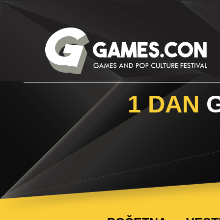
1 DAN
G