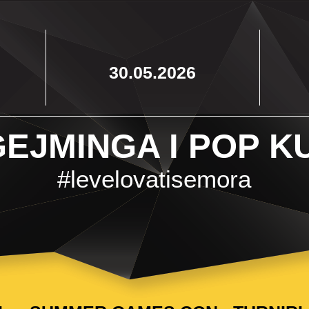
30.05.2026
EJMINGA I POP K
#levelovatisemora