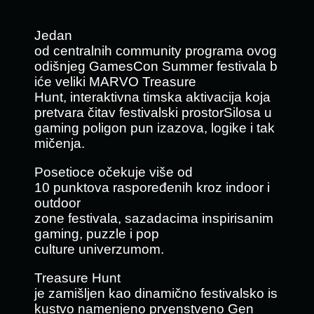
Jedan
od centralnih community programa ovog
odišnjeg GamesCon Summer festivala b
iće veliki MARVO Treasure
Hunt, interaktivna timska aktivacija koja
pretvara čitav festivalski prostorSilosa u
gaming poligon pun izazova, logike i tak
mičenja.
Posetioce očekuje više od
10 punktova raspoređenih kroz indoor i
outdoor
zone festivala, sazadacima inspirisanim
gaming, puzzle i pop
culture univerzumom.
Treasure Hunt
je zamišljen kao dinamično festivalsko is
kustvo namenjeno prvenstveno Gen