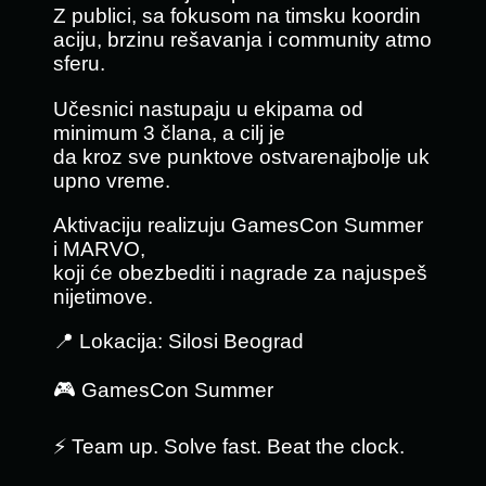
Z publici, sa fokusom na timsku koordin
aciju, brzinu rešavanja i community atmo
sferu.
Učesnici nastupaju u ekipama od
minimum 3 člana, a cilj je
da kroz sve punktove ostvarenajbolje uk
upno vreme.
Aktivaciju realizuju GamesCon Summer
i MARVO,
koji će obezbediti i nagrade za najuspeš
nijetimove.
📍 Lokacija: Silosi Beograd
🎮 GamesCon Summer
⚡ Team up. Solve fast. Beat the clock.